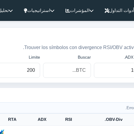
دوات التداول
المؤشرات
استراتيجيات
تحليل
Trouver los símbolos con divergence RSI/OBV active
Limite
Buscar
ADX 
Erro
RTA
ADX
RSI
OBV-Div.