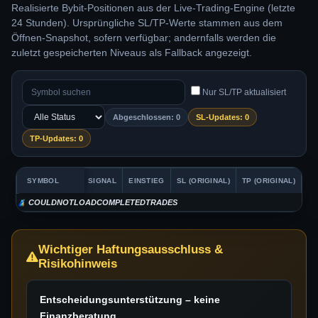
Realisierte Bybit-Positionen aus der Live-Trading-Engine (letzte
24 Stunden). Ursprüngliche SL/TP-Werte stammen aus dem
Öffnen-Snapshot, sofern verfügbar; andernfalls werden die
zuletzt gespeicherten Niveaus als Fallback angezeigt.
Nur SL/TP aktualisiert
Abgeschlossen: 0
SL-Updates: 0
TP-Updates: 0
SYMBOL
SIGNAL
EINSTIEG
SL (ORIGINAL)
TP (ORIGINAL)
SL
COULDNOTLOADCOMPLETEDTRADES
Wichtiger Haftungsausschluss &
Risikohinweis
Entscheidungsunterstützung – keine
Finanzberatung