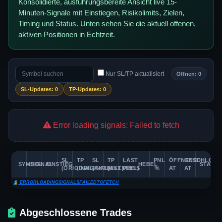
Konsolidierte, ausführungsbereite Ansicht live 15-
Minuten-Signale mit Einstiegen, Risikolimits, Zielen,
Timing und Status. Unten sehen Sie die aktuell offenen,
aktiven Positionen in Echtzeit.
Nur SL/TP aktualisiert
Öffnen: 0
SL-Updates: 0
TP-Updates: 0
Error loading signals: Failed to fetch
SL
TP
SL
TP
LAST
PNL
ÖFFNENED
GESCHLOSS
SYMBOL
SIGNAL
EINSTIEG
HEBEL
STATUS
(ORIGINAL)
(ORIGINAL)
(AKTUELL)
(AKTUELL)
PREIS
%
AT
AT
ERRORLOADINGSIGNALSFAILEDTOFETCH
Abgeschlossene Trades