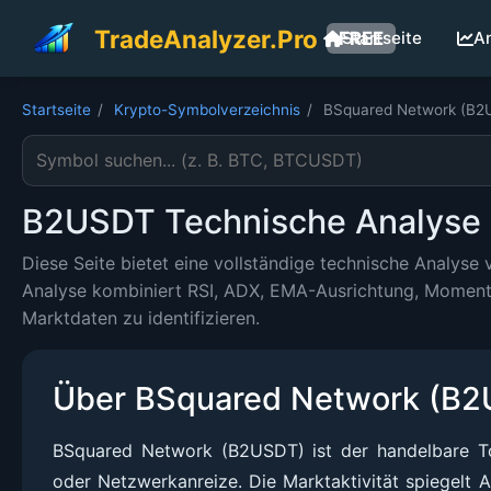
TradeAnalyzer.Pro
FREE
Startseite
A
Startseite
/
Krypto-Symbolverzeichnis
/
BSquared Network (B2
Kryptowährungssymbol suchen
B2USDT Technische Analyse -
Diese Seite bietet eine vollständige technische Analys
Analyse kombiniert RSI, ADX, EMA-Ausrichtung, Moment
Marktdaten zu identifizieren.
Über BSquared Network (B
BSquared Network (B2USDT) ist der handelbare T
oder Netzwerkanreize. Die Marktaktivität spiegelt 