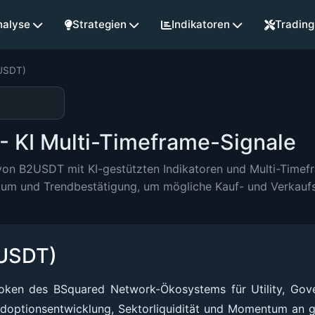
nalyse
Strategien
Indikatoren
Trading
USDT)
 KI Multi-Timeframe-Signale
e von B2USDT mit KI-gestützten Indikatoren und Multi-Tim
um und Trendbestätigung, um mögliche Kauf- und Verkaufss
2USDT)
oken des BSquared Network-Ökosystems für Utility, Gov
Adoptionsentwicklung, Sektorliquidität und Momentum an g