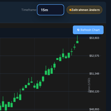
Timeframe:
Zeitrahmen ändern
🔄 Refresh Chart