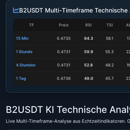
B2USDT Multi-Timeframe Technische 
TF
Preis
RSI
TSI
A
15 Min
0.4735
64.3
58.1
1
1 Stunde
0.4731
59.9
55.3
2
4 Stunden
0.4731
52.8
48.2
1
1 Tag
0.4736
49.0
45.7
2
B2USDT KI Technische Anal
Live Multi-Timeframe-Analyse aus Echtzeitindikatoren. G