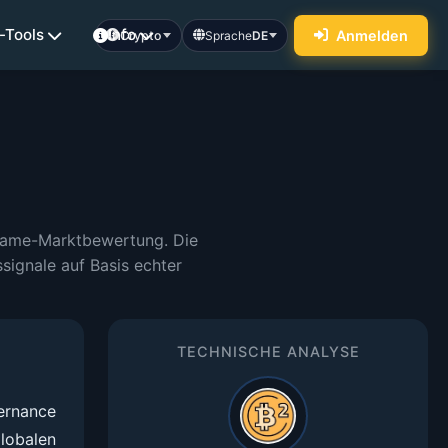
-Tools
Info
Anmelden
Crypto
Sprache
DE
eframe-Marktbewertung. Die
ignale auf Basis echter
TECHNISCHE ANALYSE
ernance
lobalen