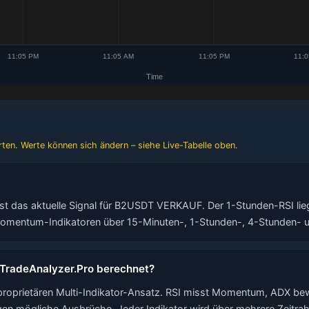
ten. Werte können sich ändern – siehe Live-Tabelle oben.
t das aktuelle Signal für B2USDT VERKAUF. Der 1-Stunden-RSI liegt 
Momentum-Indikatoren über 15-Minuten-, 1-Stunden-, 4-Stunden- u
 TradeAnalyzer.Pro berechnet?
proprietären Multi-Indikator-Ansatz. RSI misst Momentum, ADX b
en mögliche Ausbrüche. Jeder Indikator wird über mehrere Zeitra