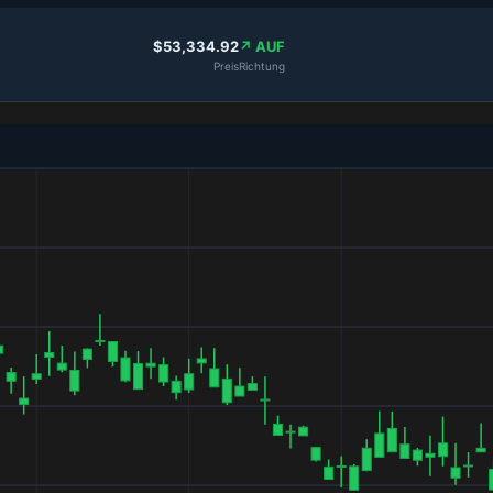
$53,334.92
↗ AUF
Preis
Richtung