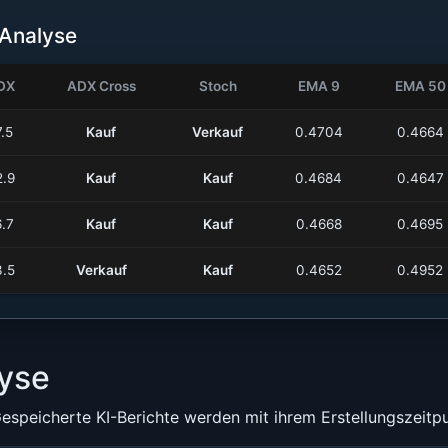
Analyse
DX
ADX Cross
Stoch
EMA 9
EMA 50
7.5
Kauf
Verkauf
0.4704
0.4664
2.9
Kauf
Kauf
0.4684
0.4647
6.7
Kauf
Kauf
0.4668
0.4695
3.5
Verkauf
Kauf
0.4652
0.4952
yse
espeicherte KI-Berichte werden mit ihrem Erstellungszeitpu