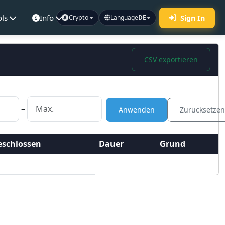
ols
Info
Sign In
Crypto
Language
DE
CSV exportieren
–
Anwenden
Zurücksetze
eschlossen
Dauer
Grund