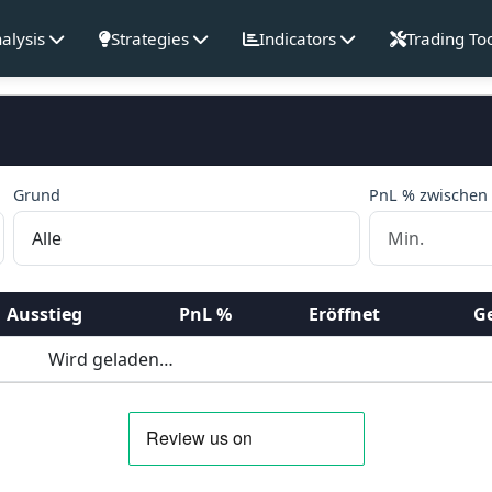
alysis
Strategies
Indicators
Trading To
Grund
PnL % zwischen
Ausstieg
PnL %
Eröffnet
G
Wird geladen…