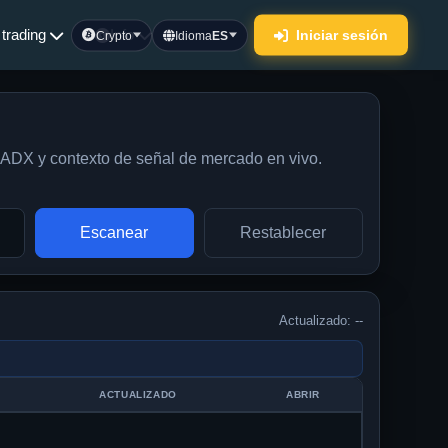
trading
Info
Iniciar sesión
Crypto
Idioma
ES
 ADX y contexto de señal de mercado en vivo.
Escanear
Restablecer
Actualizado: --
ACTUALIZADO
ABRIR