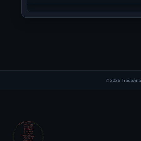
©
2026
TradeAnal