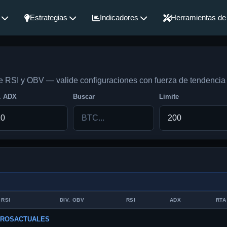
Estrategias
Indicadores
Herramientas de 
de RSI y OBV — valide configuraciones con fuerza de tendencia
. ADX
Buscar
Limite
 RSI
DIV. OBV
RSI
ADX
RTA
TROSACTUALES