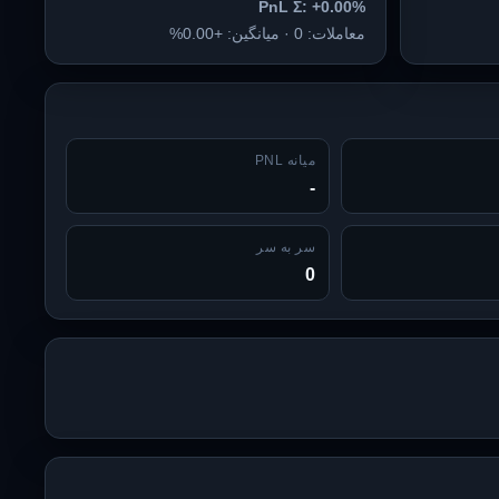
PnL Σ: +0.00%
معاملات: 0 · میانگین: +0.00%
میانه PNL
-
سر به سر
0