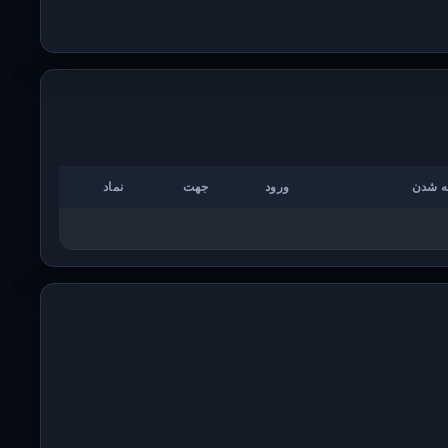
ه شدن
ورود
جهت
نماد