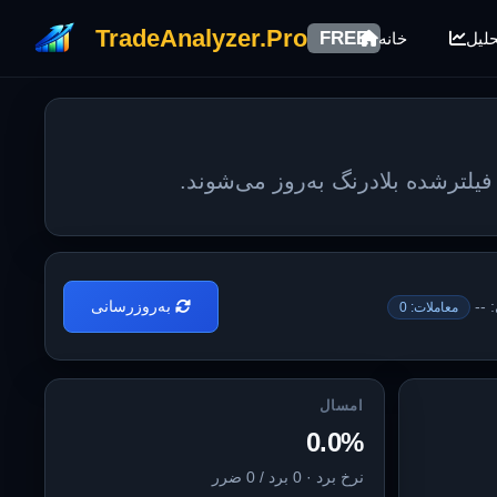
TradeAnalyzer.Pro
FREE
حلیل
خانه
یلترشده بلادرنگ به‌روز می‌شوند.
 --
به‌روزرسانی
معاملات: 0
امسال
0.0%
نرخ برد · 0 برد / 0 ضرر