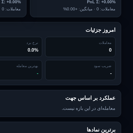
 Σ: +0.00%
PnL Σ: +0.00%
معاملات: 0 · میانگین: +0.00%
معاملات: 0 · میانگین: +0.00%
امروز جزئیات
معاملات
نرخ برد
0.0%
0
ضریب سود
بهترین معامله
-
-
عملکرد بر اساس جهت
معامله‌ای در این بازه نیست.
برترین نمادها