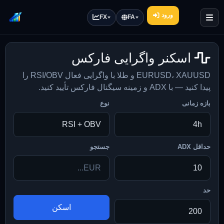
ورود
FX
FA
اسکنر واگرایی فارکس
EURUSD، XAUUSD و طلا با واگرایی فعال RSI/OBV را
پیدا کنید — با ADX و زمینه سیگنال فارکس تأیید کنید.
بازه زمانی
نوع
حداقل ADX
جستجو
حد
اسکن