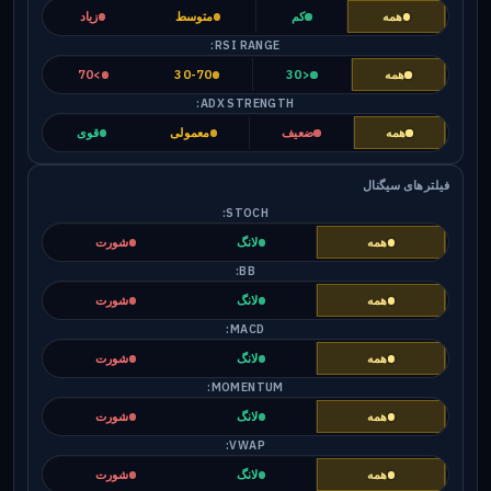
همه
کم
متوسط
زیاد
RSI RANGE:
همه
<30
30-70
>70
ADX STRENGTH:
همه
ضعیف
معمولی
قوی
فیلترهای سیگنال
STOCH:
همه
لانگ
شورت
BB:
همه
لانگ
شورت
MACD:
همه
لانگ
شورت
MOMENTUM:
همه
لانگ
شورت
VWAP:
همه
لانگ
شورت