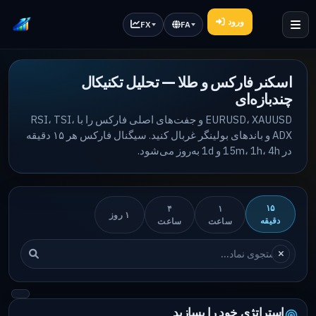
ورود
FX
FA
اسکنر فارکس و طلا — تحلیل تکنیکال
چندبازه‌ای
EURUSD، XAUUSD و جفت‌های اصلی فارکس را با RSI، TSI،
ADX و باندهای بولینگر غربال کنید. سیگنال فارکس هر ۱۵ دقیقه
در 15m، 1h، 4h و 1d به‌روز می‌شود.
۱۵
۴
۱
۱ روز
دقیقه
ساعت
ساعت
استراتژی خود را بسازید