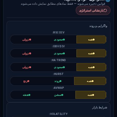
قوانین ذخیره می‌شوند — فقط نمادهای مطابق نمایش داده می‌شوند
بازنشانی استراتژی
واگرایی و روند
RSI DIV:
همه
صعودی
نزولی
OBV DIV:
همه
صعودی
نزولی
HA TREND:
همه
صعودی
نزولی
HURST:
همه
روند
رنج
AVWAP:
همه
سشن
هفته
شرایط بازار
VOLATILITY: