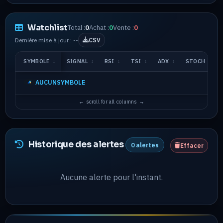
Watchlist
Total :
0
Achat :
0
Vente :
0
Dernière mise à jour : --
CSV
SYMBOLE
↕
SIGNAL
↕
RSI
↕
TSI
↕
ADX
↕
STOCH
M
AUCUNSYMBOLE
Historique des alertes
0 alertes
Effacer
Aucune alerte pour l'instant.