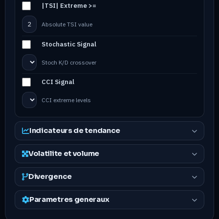
|TSI| Extreme >=
Absolute TSI value
Stochastic Signal
Stoch K/D crossover
CCI Signal
CCI extreme levels
Indicateurs de tendance
Volatilite et volume
Divergence
Parametres generaux