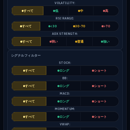
VOLATILITY:
すべて
低
中
高
RSI RANGE:
すべて
<30
30-70
>70
ADX STRENGTH:
すべて
弱い
普通
強い
シグナルフィルター
STOCH:
すべて
ロング
ショート
BB:
すべて
ロング
ショート
MACD:
すべて
ロング
ショート
MOMENTUM:
すべて
ロング
ショート
VWAP: