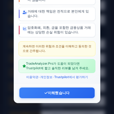
⚪ 전체
🟢 <30
🟡 30-70
🔴 >70
거래에 대한 책임은 전적으로 본인에게 있
ADX Strength:
습니다.
⚪ 전체
🔴 약함
🟡 보통
🟢 강함
암호화폐, 외환, 금을 포함한 금융상품 거래
🎯 SIGNAL FILTERS
에는 상당한 손실 위험이 있습니다.
Stoch:
⚪ 전체
🟢 매수
🔴 매도
계속하면 이러한 위험과 조건을 이해하고 동의한 것
으로 간주됩니다.
BB:
⚪ 전체
🟢 매수
🔴 매도
TradeAnalyzer.Pro가 도움이 되었다면
MACD:
Trustpilot에 짧고 솔직한 리뷰를 남겨 주세요.
⚪ 전체
🟢 매수
🔴 매도
이용약관
•
개인정보
•
Trustpilot에서 평가하기
Momentum:
⚪ 전체
🟢 매수
🔴 매도
이해했습니다
VWAP:
⚪ 전체
🟢 매수
🔴 매도
Ichimoku: