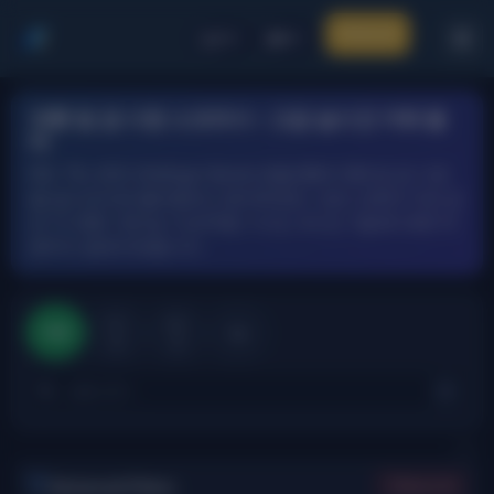
로그인
FX
KO
외환 및 금 시장 스크리너 – 고급 실시간 거래 필
터
RSI, TSI, ADX, Bollinger Bands 등을 통해 외환 및 금 시장
을 실시간으로 필터링하고 분석하세요. 모든 신호와 지표 값
은 각 외환 기호 및 기간(15분, 1시간, 4시간, 1일)에 대해 15
분마다 업데이트됩니다.
1시
4시
15분
1일
간
간
Advanced Filters
Reset All