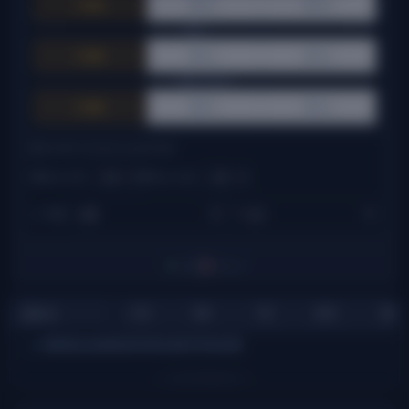
⚪ 전체
🟢 매수
🔴 매도
CCI:
⚪ 전체
🟢 매수
🔴 매도
ADX Cross:
⚪ 전체
🟢 매수
🔴 매도
🎚️ SCORE FILTER & SORTING
🟢 최소 매수:
🔴 최소 매도:
↕️ 정렬:
|
1
0
visible
filtered
심볼
▲
가격
RSI
TSI
ADX
BB
ERRORLOADINGDATAPLEASETRYAGAIN