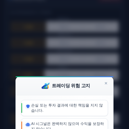
📊 DIVERGENCE & TREND
RSI Div:
⚪ 전체
🟢 상승
🔴 하락
OBV Div:
⚪ 전체
🟢 상승
🔴 하락
HA Trend:
⚪ 전체
🟢 상승
🔴 하락
Hurst:
⚪ 전체
📈 Trend
📊 Range
AVWAP:
트레이딩 위험 고지
⚪ 전체
📍 Sess
📍 Week
📈 MARKET CONDITIONS
손실 또는 투자 결과에 대한 책임을 지지 않
습니다.
Volatility:
⚪ 전체
🟢 낮음
🟡 보통
🔴 높음
AI 시그널은 완벽하지 않으며 수익을 보장하
RSI Range:
지 않습니다.