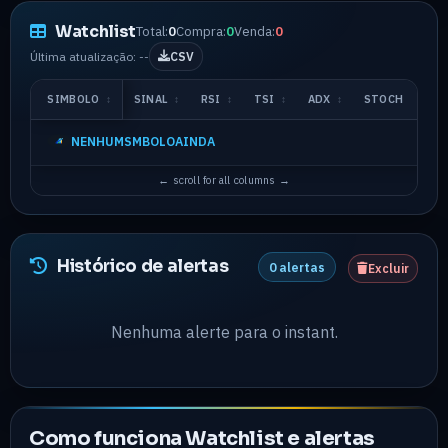
Watchlist
Total:
0
Compra:
0
Venda:
0
Última atualização: --
CSV
SIMBOLO
↕
SINAL
↕
RSI
↕
TSI
↕
ADX
↕
STOCH
MA
NENHUMSMBOLOAINDA
Histórico de alertas
0 alertas
Excluir
Nenhuma alerte para o instant.
Como funciona Watchlist e alertas