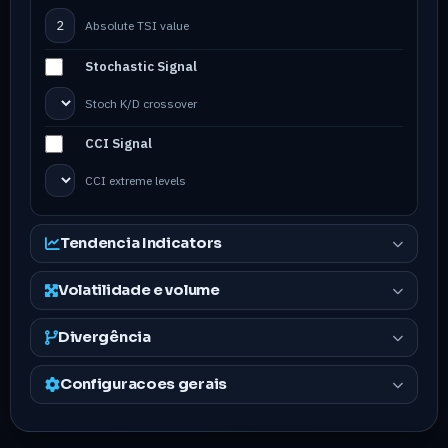
Absolute TSI value
Stochastic Signal
Stoch K/D crossover
CCI Signal
CCI extreme levels
Tendencia Indicators
Volatilidade e volume
Divergência
Configuracoes gerais