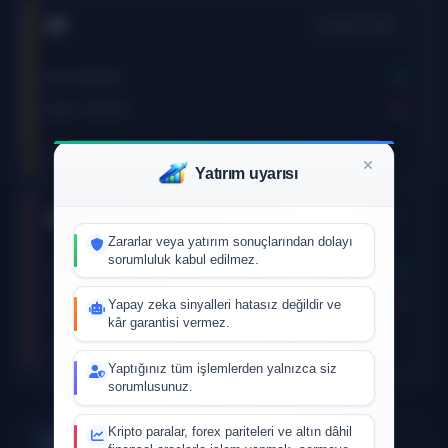
4h
ZAMAN DILIMI
0
Alış sinyalleri
0
Satış sinyalleri
Güncellendi
-
Yatırım uyarısı
1d
ZAMAN DILIMI
Zararlar veya yatırım sonuçlarından dolayı
sorumluluk kabul edilmez.
0
Alış sinyalleri
0
Satış sinyalleri
Yapay zeka sinyalleri hatasız değildir ve
kâr garantisi vermez.
Güncellendi
-
Yaptığınız tüm işlemlerden yalnızca siz
sorumlusunuz.
Kripto paralar, forex pariteleri ve altın dâhil
Supertrend sinyalleri ·
15m