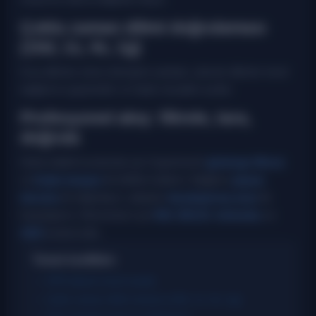
Çoklu zaman dilimi doğrulaması
(15d, 1s, 4s, 1g)
Kısa dilimler erken dönüşleri yakalar; yüksek dilimler trend
bağlamını güçlendirir ve hatalı sinyalleri azaltır.
Profesyonel akış: filtrele, tara,
doğrula
Daha kaliteli kurulumlar için Supertrend'i
gösterge filtresi
ve
kripto tarayıcı
ile birlikte kullanın. Bağlamı
piyasa
durumu
ile doğrulayın, adayları
karşılaştırma aracı
ile
karşılaştırın. Momentum için
RSI
,
MACD
,
Ichimoku
ve
ADX
kontrol edin.
Temel özellikler:
ATR tabanlı trend analizi
Çoklu zaman dilimi tarama (15d, 1s, 4s, 1g)