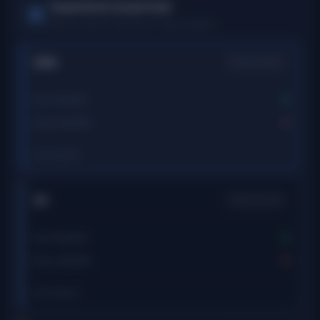
Supertrend sinyal özeti
Zaman dilimine göre alış ve satış sinyalleri
15m
ZAMAN DILIMI
0
Alış sinyalleri
0
Satış sinyalleri
Güncellendi
-
1h
ZAMAN DILIMI
0
Alış sinyalleri
0
Satış sinyalleri
Güncellendi
-