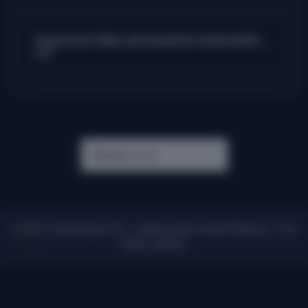
Supertrend diğer göstergelerle kullanılabilir
mi?
©
2026
TradeAnalyzer.Pro - Gelişmiş İşlem Analiz Platformu. Tüm
hakları saklıdır.