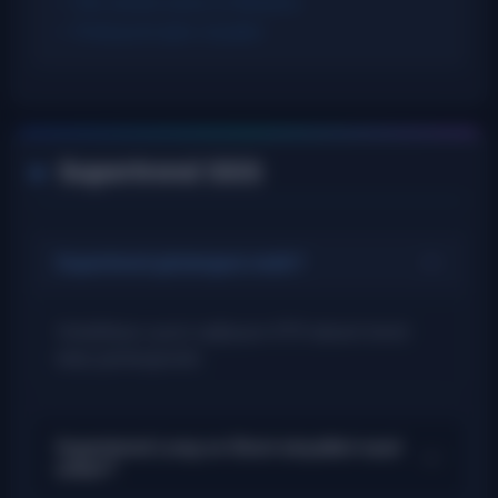
Hızlı sembol arama ve filtreleme
Profesyonel işlem sinyalleri
Supertrend SSS
Supertrend göstergesi nedir?
Volatiliteye uyum sağlayan ATR tabanlı trend
takip göstergesidir.
Supertrend Long ve Short sinyalleri nasıl
çalışır?