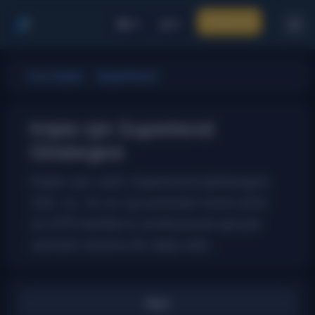
Giriş Yap
CR
TR
Ana Sayfa
Supertrend
Kripto için Supertrend
Göstergesi
Kripto için canlı Supertrend göstergesi.
15d, 1s, 4s ve 1g üzerinde trend yönü
ve ATR bantlarını profesyonel gerçek
zamanlı tarama ile takip edin.
Hepsi