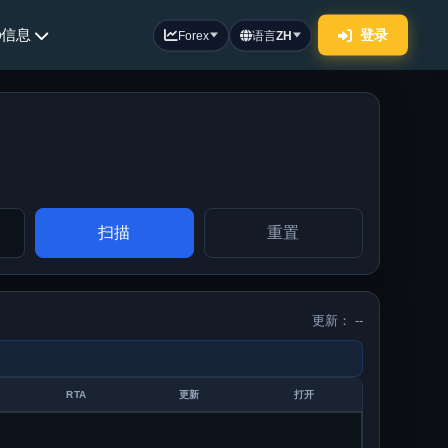
信息
登录
Forex
语言
ZH
扫描
重置
更新： --
RTA
更新
打开