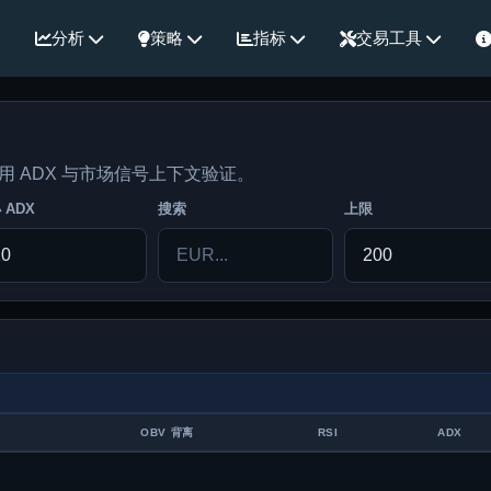
分析
策略
指标
交易工具
并用 ADX 与市场信号上下文验证。
 ADX
搜索
上限
OBV 背离
RSI
ADX