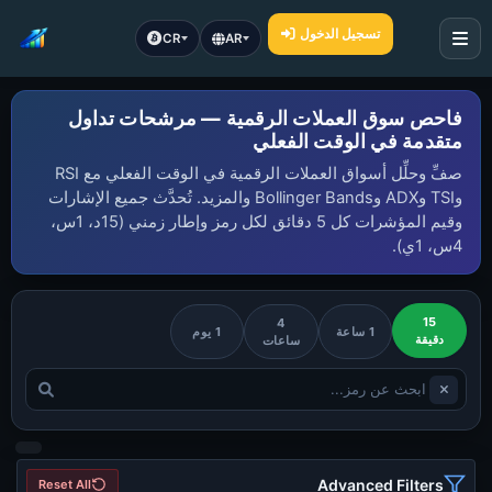
تسجيل الدخول
CR
AR
فاحص سوق العملات الرقمية — مرشحات تداول
متقدمة في الوقت الفعلي
صفِّ وحلِّل أسواق العملات الرقمية في الوقت الفعلي مع RSI
وTSI وADX وBollinger Bands والمزيد. تُحدَّث جميع الإشارات
وقيم المؤشرات كل 5 دقائق لكل رمز وإطار زمني (15د، 1س،
4س، 1ي).
15
4
1 ساعة
1 يوم
دقيقة
ساعات
Advanced Filters
Reset All