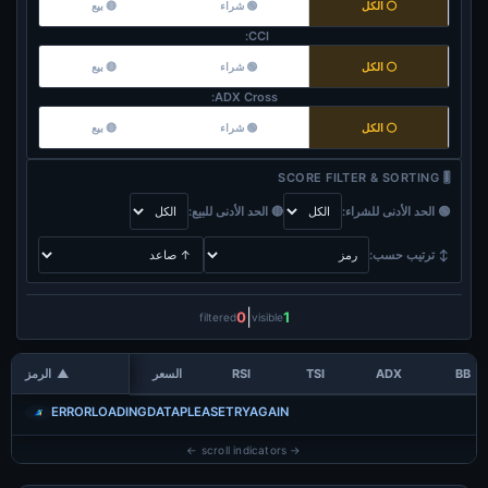
⚪ الكل
🟢 شراء
🔴 بيع
CCI:
⚪ الكل
🟢 شراء
🔴 بيع
ADX Cross:
⚪ الكل
🟢 شراء
🔴 بيع
🎚️ SCORE FILTER & SORTING
🟢 الحد الأدنى للشراء:
🔴 الحد الأدنى للبيع:
↕️ ترتيب حسب:
|
0
1
filtered
visible
BB
ADX
TSI
RSI
السعر
▲
الرمز
ERRORLOADINGDATAPLEASETRYAGAIN