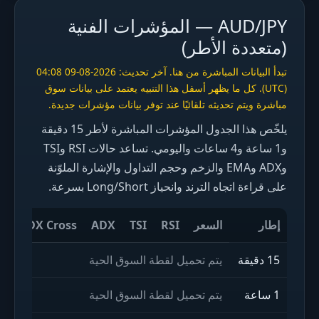
AUD/JPY — المؤشرات الفنية
(متعددة الأطر)
تبدأ البيانات المباشرة من هنا. آخر تحديث: 2026-08-09 04:08
(UTC). كل ما يظهر أسفل هذا التنبيه يعتمد على بيانات سوق
مباشرة ويتم تحديثه تلقائيًا عند توفر بيانات مؤشرات جديدة.
يلخّص هذا الجدول المؤشرات المباشرة لأطر 15 دقيقة
و1 ساعة و4 ساعات واليومي. تساعد حالات RSI وTSI
وADX وEMA والزخم وحجم التداول والإشارة الملوّنة
على قراءة اتجاه الترند وانحياز Long/Short بسرعة.
إطار
السعر
RSI
TSI
ADX
ADX Cross
h
15 دقيقة
يتم تحميل لقطة السوق الحية
1 ساعة
يتم تحميل لقطة السوق الحية