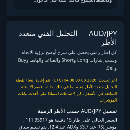
ومخطط الشموع لتأكيد البنية قبل الدخول.
AUD/JPY — التحليل الفني متعدد
الأطر
كل إطار زمني يحصل على شرح أوضح لرؤية الاتجاه
وسبب إشارات Long وShort والصاعد والهابط وBuy
وSell.
آخر تحديث: 2026-08-09 04:08 (UTC). تتم إعادة إنشاء لقطة
التحليل متعدد الأطر هذه، بما في ذلك إجابات قسم الأسئلة
الشائعة في الأسفل، كل 4 ساعات اعتمادًا على أحدث بيانات
المؤشرات.
تفصيل AUD/JPY حسب الأطر الزمنية
السعر الحالي على إطار 15 دقيقة هو 111.35917..
مؤشر RSI عند 53.7 وADX عند 12.4. يتم تقييم سياق