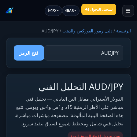
تسجيل الدخول
FX
AR
الرئيسية
/
دليل رموز الفوركس والذهب
/
AUD/JPY
فتح الرمز
AUD/JPY التحليل الفني
الدولار الأسترالي مقابل الين الياباني — تحليل فني
مباشر على الأطر الزمنية 15د و1س و4س ويومي. تتبع
هذه الصفحة البنية المألوفة: مصفوفة مؤشرات مباشرة،
تحليل فني شامل ومخطط شموع لسياق تنفيذ سريع.
تعذر تحميل لقطة السوق الحية