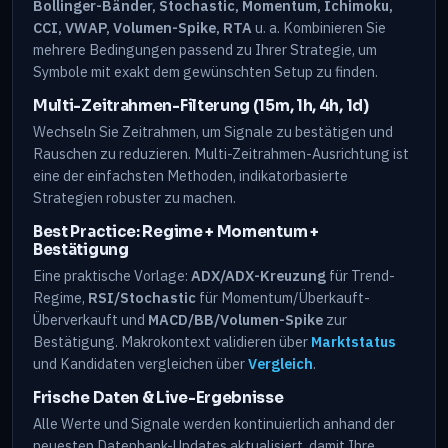
Bollinger-Bänder, Stochastic, Momentum, Ichimoku,
CCI, VWAP, Volumen-Spike, RTA
u. a. Kombinieren Sie
mehrere Bedingungen passend zu Ihrer Strategie, um
Symbole mit exakt dem gewünschten Setup zu finden.
Multi-Zeitrahmen-Filterung (15m, 1h, 4h, 1d)
Wechseln Sie Zeitrahmen, um Signale zu bestätigen und
Rauschen zu reduzieren. Multi-Zeitrahmen-Ausrichtung ist
eine der einfachsten Methoden, indikatorbasierte
Strategien robuster zu machen.
Best Practice: Regime + Momentum +
Bestätigung
Eine praktische Vorlage:
ADX/ADX-Kreuzung
für Trend-
Regime,
RSI/Stochastic
für Momentum/Überkauft-
Überverkauft und
MACD/BB/Volumen-Spike
zur
Bestätigung. Makrokontext validieren über
Marktstatus
und Kandidaten vergleichen über
Vergleich
.
Frische Daten & Live-Ergebnisse
Alle Werte und Signale werden kontinuierlich anhand der
neuesten Datenbank-Updates aktualisiert, damit Ihre