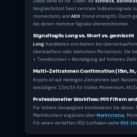
Diese Seite ist für Trader, die
schnelle, datenbas
Vergleichstool fasst zentrale Indikatorsignale
momentum), and
ADX
(trend strength). Durch g
bei denen mehrere Signale übereinstimmen.
Signallogik: Long vs. Short vs. gemischt
Long
-Kandidaten erscheinen bei überverkauft
überkauftem oder bärischem Momentum. Die be
+ Trendkontext + Bestätigung auf höheren Zeit
Multi-Zeitrahmen Confirmation (15m, 1h, 
Krypto ist auf niedrigen Zeitrahmen laut. Nutze
bestätigen: 15m/1h für frühes Momentum, 4h/1d
Professioneller Workflow: Mit Filtern u
Für höhere Genauigkeit kombinieren Sie dieses
Marktkontext ergänzen über
Marktstatus
, Mom
Für einen vertieften RSI-Leitfaden siehe
RSI-In