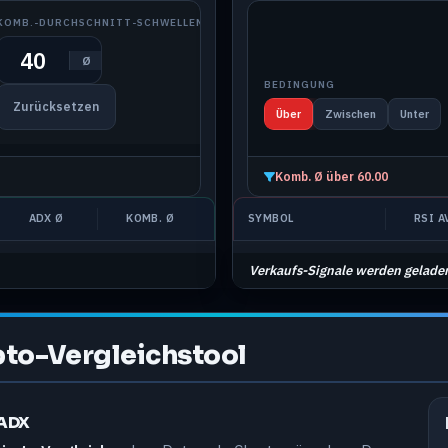
KOMB.-DURCHSCHNITT-SCHWELLENWERT
Ø
BEDINGUNG
Zurücksetzen
Über
Zwischen
Unter
Komb. Ø über 60.00
ADX Ø
KOMB. Ø
SYMBOL
RSI A
Verkaufs-Signale werden gelad
pto-Vergleichstool
 ADX