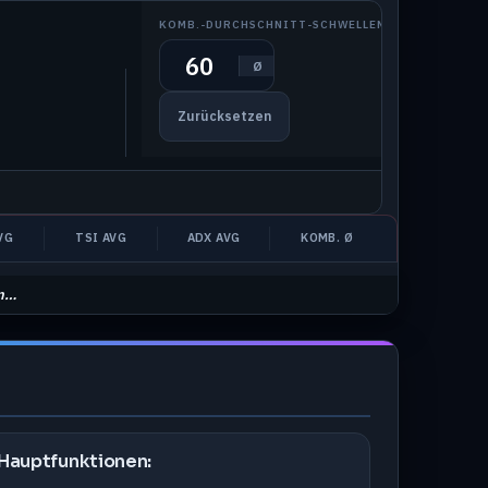
KOMB.-DURCHSCHNITT-SCHWELLENWERT
Ø
Zurücksetzen
VG
TSI AVG
ADX AVG
KOMB. Ø
en…
Hauptfunktionen: