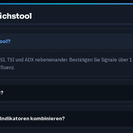
ichstool
tool?
SI, TSI und ADX nebeneinander. Bestätigen Sie Signale über 1
fluenz.
g?
n Indikatoren kombinieren?