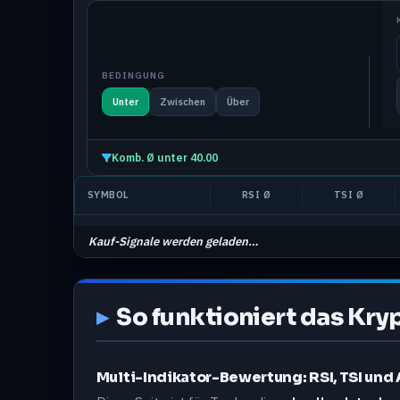
BEDINGUNG
Unter
Zwischen
Über
Komb. Ø unter 40.00
SYMBOL
RSI Ø
TSI Ø
Kauf-Signale werden geladen…
So funktioniert das Kry
Multi-Indikator-Bewertung: RSI, TSI und