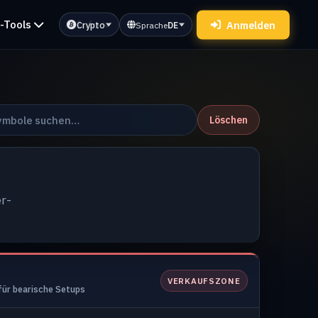
-Tools
Info
Anmelden
Crypto
Sprache
DE
Löschen
r-
VERKAUFSZONE
für bearische Setups