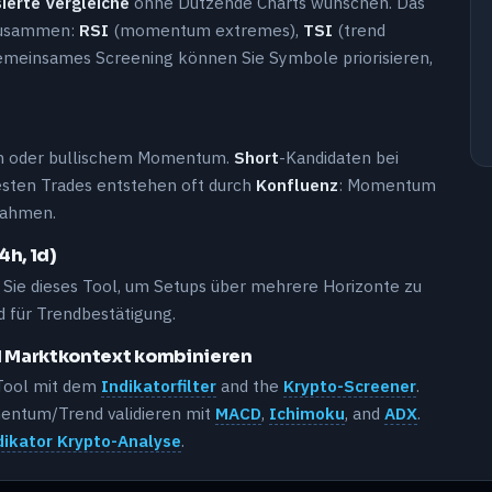
ierte Vergleiche
ohne Dutzende Charts wünschen. Das
 zusammen:
RSI
(momentum extremes),
TSI
(trend
emeinsames Screening können Sie Symbole priorisieren,
em oder bullischem Momentum.
Short
-Kandidaten bei
sten Trades entstehen oft durch
Konfluenz
: Momentum
rahmen.
4h, 1d)
n Sie dieses Tool, um Setups über mehrere Horizonte zu
 für Trendbestätigung.
nd Marktkontext kombinieren
 Tool mit dem
Indikatorfilter
and the
Krypto-Screener
.
entum/Trend validieren mit
MACD
,
Ichimoku
, and
ADX
.
dikator Krypto-Analyse
.