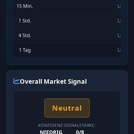
15 Min.
Live-M
1 Std.
Live-M
4 Std.
Live-M
1 Tag
Live-M
Overall Market Signal
Neutral
KONFIDENZ:
SIGNALSTÄRKE:
NIEDRIG
0/8