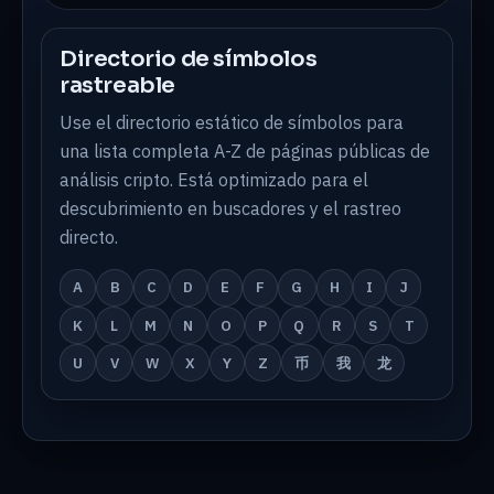
Directorio de símbolos
rastreable
Use el directorio estático de símbolos para
una lista completa A-Z de páginas públicas de
análisis cripto. Está optimizado para el
descubrimiento en buscadores y el rastreo
directo.
A
B
C
D
E
F
G
H
I
J
K
L
M
N
O
P
Q
R
S
T
U
V
W
X
Y
Z
币
我
龙