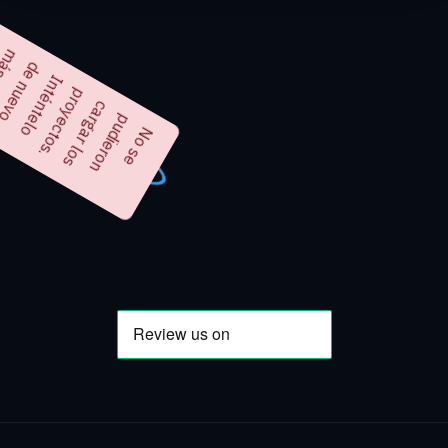
tarde.
más
de nuevo
Inténtelo
proyectos.
cargar los
pudieron
No se