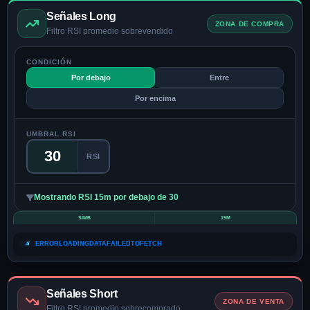
Señales Long
ZONA DE COMPRA
Filtro RSI promedio sobrevendido
CONDICIÓN
Por debajo
Entre
Por encima
UMBRAL RSI
RSI
Mostrando RSI 15m por debajo de 30
SÍMB
15M
ERRORLOADINGDATAFAILEDTOFETCH
Señales Short
ZONA DE VENTA
Filtro RSI promedio sobrecomprado