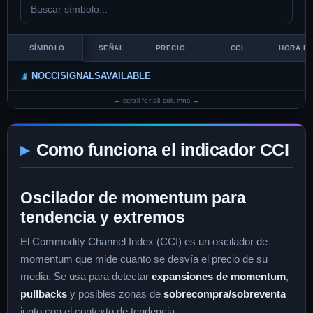
SÍMBOLO
SEÑAL
PRECIO
CCI
HORA D
NOCCISIGNALSAVAILABLE
Como funciona el indicador CCI
Oscilador de momentum para
tendencia y extremos
El Commodity Channel Index (CCI) es un oscilador de
momentum que mide cuanto se desvía el precio de su
media. Se usa para detectar
expansiones de momentum
,
pullbacks
y posibles zonas de
sobrecompra/sobreventa
junto con el contexto de tendencia.