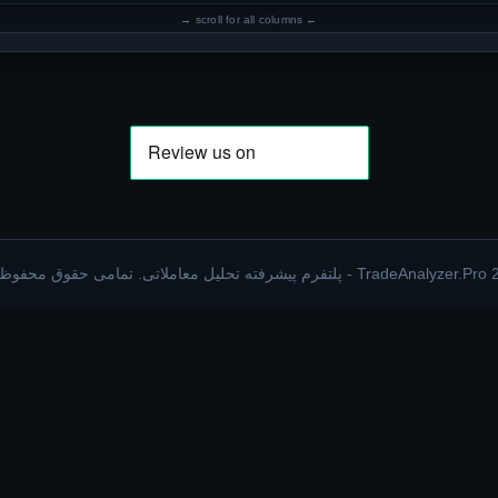
TradeAnalyzer.Pro - پلتفرم پیشرفته تحلیل معاملاتی. تمامی حقوق محفوظ است.