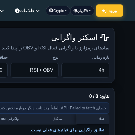
اطلاعات
ورود
FA
زبان
Crypto
اسکنر واگرایی
نمادهای رمزارز با واگرایی فعال RSI و OBV را پیدا کنید — ست‌آپ‌ها را با قدرت روند ADX و زمینه سیگنال بازار زنده تأیید کنید.
بازه زمانی
نوع
حداقل 
نتایج: 0 / 0
خطای API: Failed to fetch. لطفاً چند ثانیه دیگر دوباره تلاش کنید.
نماد
سیگنال
واگرایی RSI
تطابق واگرایی برای فیلترهای فعلی نیست.