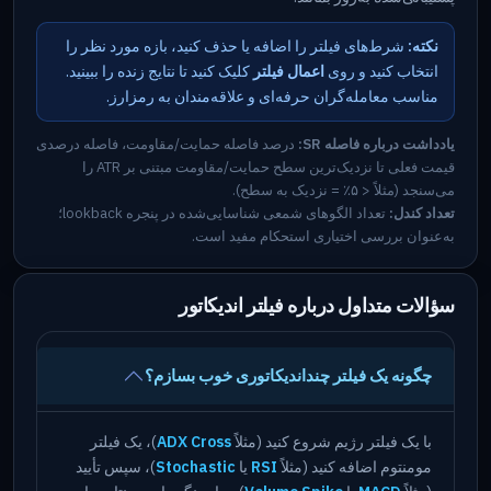
نکته:
شرط‌های فیلتر را اضافه یا حذف کنید، بازه مورد نظر را
انتخاب کنید و روی
اعمال فیلتر
کلیک کنید تا نتایج زنده را ببینید.
مناسب معامله‌گران حرفه‌ای و علاقه‌مندان به رمزارز.
یادداشت درباره فاصله SR:
درصد فاصله حمایت/مقاومت، فاصله درصدی
قیمت فعلی تا نزدیک‌ترین سطح حمایت/مقاومت مبتنی بر ATR را
می‌سنجد (مثلاً < ۵٪ = نزدیک به سطح).
تعداد کندل:
تعداد الگوهای شمعی شناسایی‌شده در پنجره lookback؛
به‌عنوان بررسی اختیاری استحکام مفید است.
سؤالات متداول درباره فیلتر اندیکاتور
چگونه یک فیلتر چنداندیکاتوری خوب بسازم؟
با یک فیلتر رژیم شروع کنید (مثلاً
ADX Cross
)، یک فیلتر
مومنتوم اضافه کنید (مثلاً
RSI
یا
Stochastic
)، سپس تأیید