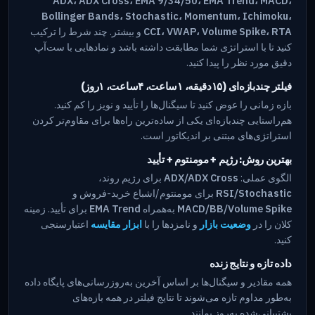
ADX، ADX Cross، EMA 9/34/50، EMA Trend، MACD،
Bollinger Bands، Stochastic، Momentum، Ichimoku،
CCI، VWAP، Volume Spike، RTA
و بیشتر. چند شرط را ترکیب
کنید تا با استراتژی شما مطابقت داشته باشد و نمادهایی با ست‌آپ
دقیق مورد نظر را پیدا کنید.
فیلتر چندبازه‌ای (۱۵دقیقه، ۱ساعت، ۴ساعت، ۱روز)
بازه زمانی را عوض کنید تا سیگنال‌ها را تأیید و نویز را کم کنید.
هم‌راستایی چندبازه‌ای یکی از ساده‌ترین راه‌ها برای مقاوم‌تر کردن
استراتژی‌های مبتنی بر اندیکاتور است.
بهترین روش: رژیم + مومنتوم + تأیید
الگوی عملی:
ADX/ADX Cross
برای رژیم روند،
RSI/Stochastic
برای مومنتوم/اشباع خرید-فروش و
MACD/BB/Volume Spike
به‌همراه
EMA Trend
برای تأیید. زمینه
کلان را در
وضعیت بازار
و نامزدها را با
ابزار مقایسه
اعتبارسنجی
کنید.
داده تازه و نتایج زنده
همه مقادیر و سیگنال‌ها بر اساس آخرین به‌روزرسانی‌های پایگاه داده
به‌طور مداوم تازه می‌شوند تا نتایج فیلتر در همه بازه‌های
پشتیبانی‌شده به‌روز بمانند.