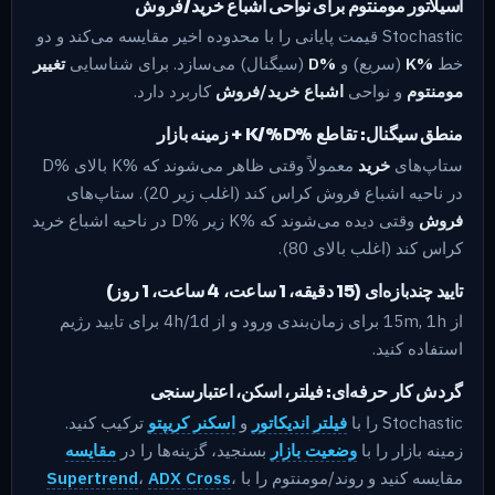
اسیلاتور مومنتوم برای نواحی اشباع خرید/فروش
Stochastic قیمت پایانی را با محدوده اخیر مقایسه می‌کند و دو
خط
%K
(سریع) و
%D
(سیگنال) می‌سازد. برای شناسایی
تغییر
مومنتوم
و نواحی
اشباع خرید/فروش
کاربرد دارد.
منطق سیگنال: تقاطع %K/%D + زمینه بازار
ستاپ‌های
خرید
معمولاً وقتی ظاهر می‌شوند که %K بالای %D
در ناحیه اشباع فروش کراس کند (اغلب زیر 20). ستاپ‌های
فروش
وقتی دیده می‌شوند که %K زیر %D در ناحیه اشباع خرید
کراس کند (اغلب بالای 80).
تایید چندبازه‌ای (15 دقیقه، 1 ساعت، 4 ساعت، 1 روز)
از 15m, 1h برای زمان‌بندی ورود و از 4h/1d برای تایید رژیم
استفاده کنید.
گردش کار حرفه‌ای: فیلتر، اسکن، اعتبارسنجی
Stochastic را با
فیلتر اندیکاتور
و
اسکنر کریپتو
ترکیب کنید.
زمینه بازار را با
وضعیت بازار
بسنجید، گزینه‌ها را در
مقایسه
مقایسه کنید و روند/مومنتوم را با
،
ADX Cross
،
Supertrend