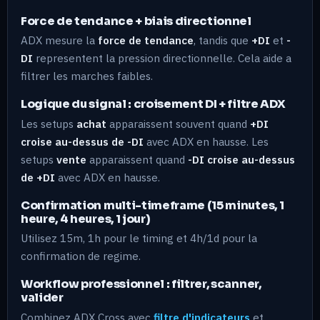
Force de tendance + biais directionnel
ADX mesure la
force de tendance
, tandis que
+DI
et
-
DI
representent la pression directionnelle. Cela aide a
filtrer les marches faibles.
Logique du signal : croisement DI + filtre ADX
Les setups
achat
apparaissent souvent quand
+DI
croise au-dessus de -DI
avec ADX en hausse. Les
setups
vente
apparaissent quand
-DI croise au-dessus
de +DI
avec ADX en hausse.
Confirmation multi-timeframe (15 minutes, 1
heure, 4 heures, 1 jour)
Utilisez 15m, 1h pour le timing et 4h/1d pour la
confirmation de regime.
Workflow professionnel : filtrer, scanner,
valider
Combinez ADX Cross avec
filtre d'indicateurs
et