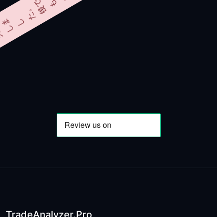
み
敗
失
ま
し
。
た
で
後
う
も
度
一
試
お
く
し
さ
だ
。
TradeAnalyzer.Pro