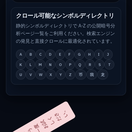
クロール可能なシンボルディレクトリ
静的シンボルディレクトリで A-Z の公開暗号分
析ページ一覧をご利用ください。検索エンジン
の発見と直接クロールに最適化されています。
A
B
C
D
E
F
G
H
I
J
K
L
M
N
O
P
Q
R
S
T
U
V
W
X
Y
Z
币
我
龙