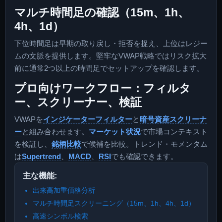
マルチ時間足の確認（15m、1h、
4h、1d）
下位時間足は早期の取り戻し・拒否を捉え、上位はレジー
ムの文脈を提供します。堅牢なVWAP戦略ではリスク拡大
前に通常2つ以上の時間足でセットアップを確認します。
プロ向けワークフロー：フィルタ
ー、スクリーナー、検証
VWAPを
インジケーターフィルター
と
暗号資産スクリーナ
ー
と組み合わせます。
マーケット状況
で市場コンテキスト
を検証し、
銘柄比較
で候補を比較。トレンド・モメンタム
は
Supertrend
、
MACD
、
RSI
でも確認できます。
主な機能:
出来高加重価格分析
マルチ時間足スクリーニング（15m、1h、4h、1d）
高速シンボル検索