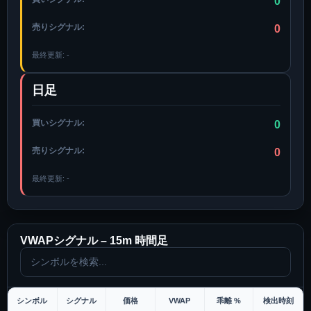
0
売りシグナル:
0
最終更新:
-
日足
買いシグナル:
0
売りシグナル:
0
最終更新:
-
VWAPシグナル –
15m
時間足
シンボル
シグナル
価格
VWAP
乖離 %
検出時刻