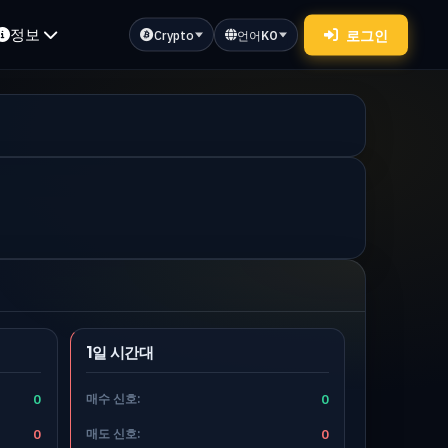
정보
로그인
Crypto
언어
KO
1일 시간대
0
매수 신호:
0
0
매도 신호:
0