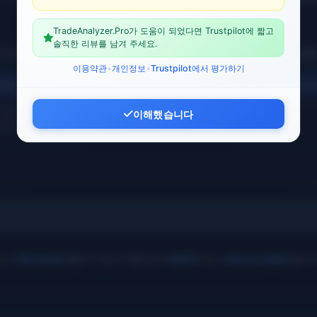
TradeAnalyzer.Pro가 도움이 되었다면 Trustpilot에 짧고
솔직한 리뷰를 남겨 주세요.
로 갱신되어, 지원되는 모든 시간 프레임에서 필터 결과가 최신 상태를
이용약관
•
개인정보
•
Trustpilot에서 평가하기
선택한 다음
필터 적용
을 클릭하여 실시간 결과를 확인하세요. 전문 트레이
저항 수준까지의 백분율 거리를 측정합니다(예: < 5% = 수준에 근접).
이해했습니다
인에 유용합니다.
또는
Stochastic
)를 추가한 뒤 확인(예:
MACD
또는
Volume Spike
)을 