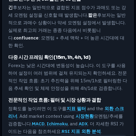
긴
후보자는 일반적으로 결합된 지표 점수가 과매도 또는 강
세 모멘텀 설정을 신호할 때 발생합니다.
짧은
후보자는 일반
적으로 과매수 상황이나 약세 모멘텀 설정에서 발생합니다.
실제로 최고의 거래는 종종 다음에서 비롯됩니
다.
confluence
: 모멘텀 + 추세 맥락 + 더 높은 시간대에 대
한 확인.
다중 시간 프레임 확인(15m, 1h, 4h, 1d)
Forex는 낮은 시간대에 변동성이 높습니다. 이 도구를 사용
하여 설정이 여러 범위에 걸쳐 유지되는지 확인하세요. 전문
적인 작업 흐름: 초기 추진력을 위해 15m/1h로 필터링한 다
음 추세 확인 및 체제 안정성을 위해 4h/1d로 검증합니다.
전문적인 작업 흐름: 필터 및 시장 상황과 결합
정확도를 높이려면 이 도구를
지표 필터
and the
외환 스크
리너
. Add market context using
시장현황
모멘텀/추세를
검증합니다.
MACD
,
Ichimoku
, and
ADX
. 더 자세한 RSI 가
이드는 다음을 참조하세요.
RSI 지표 외환 분석
.