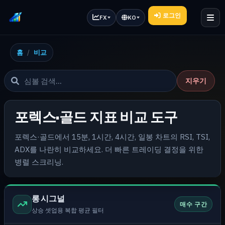
로그인
FX
KO
홈
비교
지우기
포렉스·골드 지표 비교 도구
포렉스·골드에서 15분, 1시간, 4시간, 일봉 차트의 RSI, TSI,
ADX를 나란히 비교하세요. 더 빠른 트레이딩 결정을 위한
병렬 스크리닝.
롱 시그널
매수 구간
상승 셋업용 복합 평균 필터