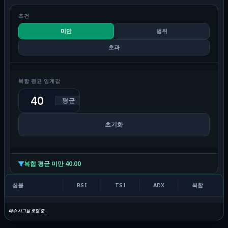
조건
미만
범위
초과
복합 평균 임계값
평균
초기화
복합 평균 미만 40.00
심볼
RSI
TSI
ADX
복합
매수 시그널 로딩 중...