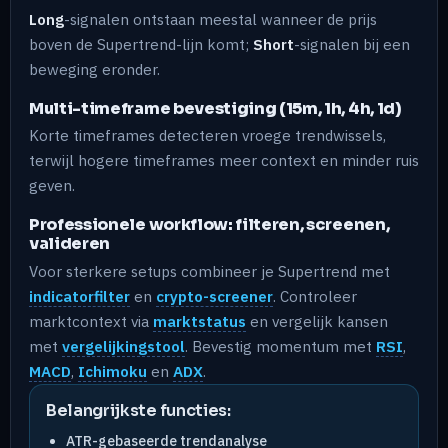
Long
-signalen ontstaan meestal wanneer de prijs
boven de Supertrend-lijn komt;
Short
-signalen bij een
beweging eronder.
Multi-timeframe bevestiging (15m, 1h, 4h, 1d)
Korte timeframes detecteren vroege trendwissels,
terwijl hogere timeframes meer context en minder ruis
geven.
Professionele workflow: filteren, screenen,
valideren
Voor sterkere setups combineer je Supertrend met
indicatorfilter
en
crypto-screener
. Controleer
marktcontext via
marktstatus
en vergelijk kansen
met
vergelijkingstool
. Bevestig momentum met
RSI
,
MACD
,
Ichimoku
en
ADX
.
Belangrijkste functies:
ATR-gebaseerde trendanalyse