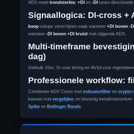
ADX meet
trendsterkte
;
+DI
en
-DI
tonen directionele
Signaallogica: DI-cross + 
koop
-setups verschijnen vaak wanneer
+DI boven -DI
wanneer
-DI boven +DI kruist
met stijgende ADX.
Multi-timeframe bevestigin
dag)
Gebruik 15m, 1h voor timing en 4h/1d voor regimebeve
Professionele workflow: fi
Combineer ADX Cross met
indicatorfilter
en
crypto-
kansen met
vergelijker
en bevestig trend/momentum
Spike
en
Bollinger Bands
.