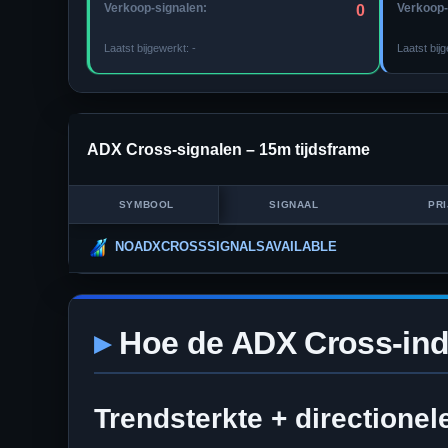
Verkoop-signalen:
Verkoop-
0
Laatst bijgewerkt:
-
Laatst bij
ADX Cross-signalen –
15m
tijdsframe
SYMBOOL
SIGNAAL
PRI
NOADXCROSSSIGNALSAVAILABLE
Hoe de ADX Cross-ind
Trendsterkte + directionel