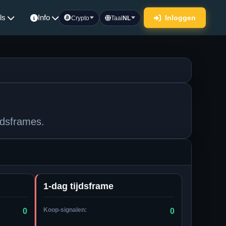
ls
Info
Inloggen
Crypto
Taal
NL
jdsframes.
1-dag tijdsframe
Koop-signalen:
0
0