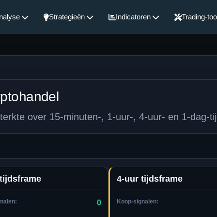
nalyse
Strategieën
Indicatoren
Trading-too
yptohandel
erkte over 15-minuten-, 1-uur-, 4-uur- en 1-dag-ti
tijdsframe
4-uur tijdsframe
nalen:
Koop-signalen:
0