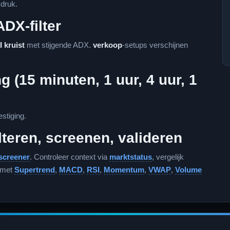
 druk.
ADX-filter
 kruist
met stijgende ADX.
verkoop
-setups verschijnen
g (15 minuten, 1 uur, 4 uur, 1
stiging.
lteren, screenen, valideren
screener
. Controleer context via
marktstatus
, vergelijk
 met
Supertrend
,
MACD
,
RSI
,
Momentum
,
VWAP
,
Volume