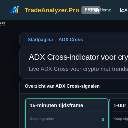
TradeAnalyzer.Pro
FREE
Home
A

Startpagina
ADX Cross
ADX Cross-indicator voor cr
Live ADX Cross voor crypto met trendst
Overzicht van ADX Cross-signalen
15-minuten tijdsframe
1-uur 
Koop-signalen:
Koop-sig
0