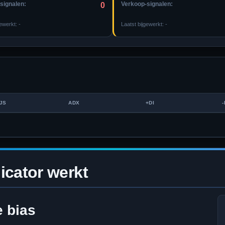
signalen:
Verkoop-signalen:
0
gewerkt:
-
Laatst bijgewerkt:
-
JS
ADX
+DI
-
icator werkt
e bias