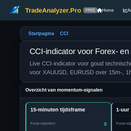
TradeAnalyzer.Pro
Home
A
FREE
Startpagina
CCI
CCI-indicator voor Forex- en
Live CCI-indicator voor goud technisc
voor XAUUSD, EURUSD over 15m-, 1h-, 
Overzicht van momentum-signalen
15-minuten tijdsframe
1-uur 
Koop-signalen:
Koop-sig
0