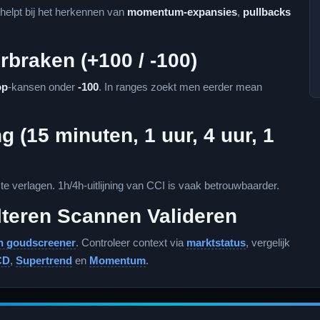
helpt bij het herkennen van
momentum-expansies
,
pullbacks
braken (+100 / -100)
op
-kansen onder
-100
. In ranges zoekt men eerder mean
g (15 minuten, 1 uur, 4 uur, 1
e verlagen. 1h/4h-uitlijning van CCI is vaak betrouwbaarder.
lteren Scannen Valideren
n goudscreener
. Controleer context via
marktstatus
, vergelijk
CD
,
Supertrend
en
Momentum
.