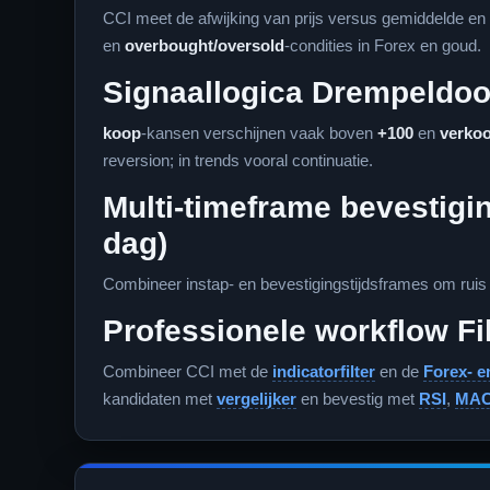
CCI meet de afwijking van prijs versus gemiddelde en 
en
overbought/oversold
-condities in Forex en goud.
Signaallogica Drempeldoor
koop
-kansen verschijnen vaak boven
+100
en
verko
reversion; in trends vooral continuatie.
Multi-timeframe bevestigin
dag)
Combineer instap- en bevestigingstijdsframes om ruis t
Professionele workflow Fi
Combineer CCI met de
indicatorfilter
en de
Forex- e
kandidaten met
vergelijker
en bevestig met
RSI
,
MA