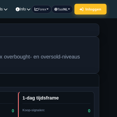
ls
Info
Inloggen
Forex
Taal
NL
x overbought- en oversold-niveaus
1-dag tijdsframe
Koop-signalen:
0
0