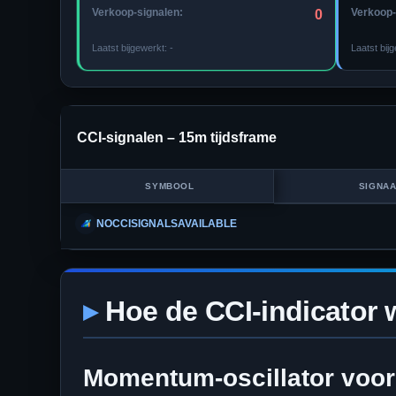
Verkoop-signalen:
Verkoop-
0
Laatst bijgewerkt:
-
Laatst bij
CCI-signalen –
15m
tijdsframe
SYMBOOL
SIGNA
NOCCISIGNALSAVAILABLE
Hoe de CCI-indicator 
Momentum-oscillator voor