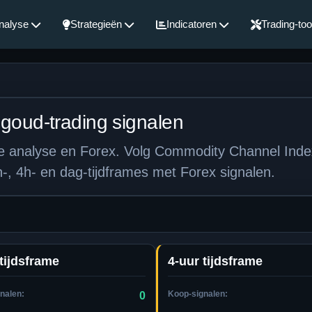
nalyse
Strategieën
Indicatoren
Trading-too
 goud-trading signalen
he analyse en Forex. Volg Commodity Channel Inde
4h- en dag-tijdframes met Forex signalen.
tijdsframe
4-uur tijdsframe
nalen:
Koop-signalen:
0