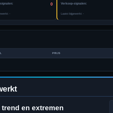
signalen:
Verkoop-signalen:
0
gewerkt:
-
Laatst bijgewerkt:
-
AL
PRIJS
werkt
 trend en extremen