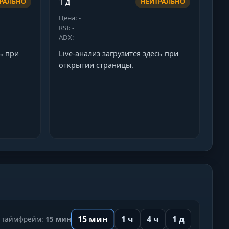
1 д
РАЛЬНО
НЕЙТРАЛЬНО
Цена: -
RSI: -
ADX: -
сь при
Live-анализ загрузится здесь при
открытии страницы.
15 мин
1 ч
4 ч
1 д
таймфрейм:
15 мин