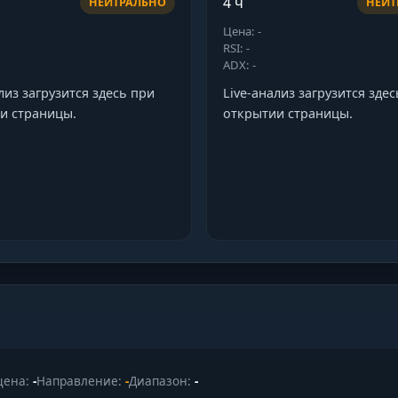
4 ч
НЕЙТРАЛЬНО
НЕЙТ
Цена: -
RSI: -
ADX: -
лиз загрузится здесь при
Live-анализ загрузится зде
и страницы.
открытии страницы.
цена:
-
Направление:
-
Диапазон:
-