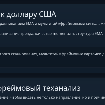
 к доллару США
 выравниванием EMA и мультитаймфреймовыми сигналами н
авнивание тренда, качество momentum, структура EMA
строго сканирования, мультитаймфреймовые карточки дл
фреймовый теханализ
е, чтобы видеть не только направление, но и причину L