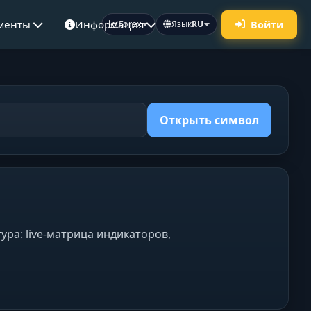
ументы
Информация
Войти
Forex
Язык
RU
Открыть символ
ура: live-матрица индикаторов,