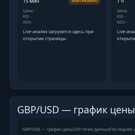
15 мин
1 ч
НЕЙТРАЛЬНО
Цена: -
Цена: -
RSI: -
RSI: -
ADX: -
ADX: -
Live-анализ загрузится здесь при
Live-ана
открытии страницы.
открыти
GBP/USD — график цены
GBP/USD — график цены
200 точек данных
Последняя 