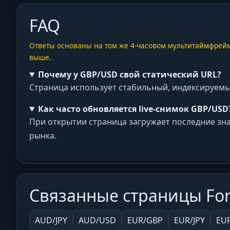
FAQ
Ответы основаны на том же 4‑часовом мультитаймфрейм
выше.
Почему у GBP/USD свой статический URL?
Страница использует стабильный, индексируемый
Как часто обновляется live-снимок GBP/USD
При открытии страница загружает последние зн
рынка.
Связанные страницы For
AUD/JPY
AUD/USD
EUR/GBP
EUR/JPY
EU