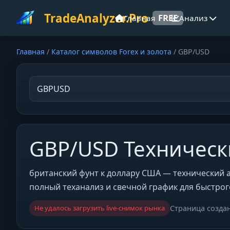
TradeAnalyzer.Pro
FREE
Главная
Анализ
Главная
/
Каталог символов Forex и золота
/
GBP/USD
GBP/USD Техническ
британский фунт к доллару США — технический ан
полный теханализ и свечной график для быстрог
Не удалось загрузить live-снимок рынка
Страница созда