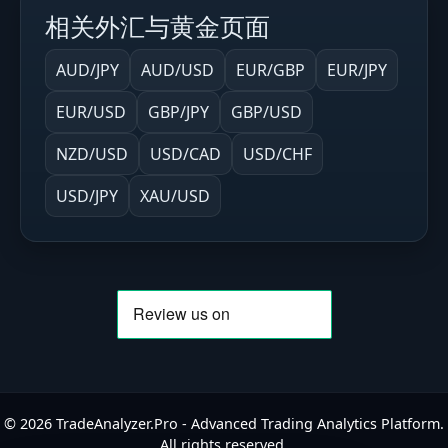
相关外汇与黄金页面
AUD/JPY
AUD/USD
EUR/GBP
EUR/JPY
EUR/USD
GBP/JPY
GBP/USD
NZD/USD
USD/CAD
USD/CHF
USD/JPY
XAU/USD
©
2026
TradeAnalyzer.Pro - Advanced Trading Analytics Platform.
All rights reserved.