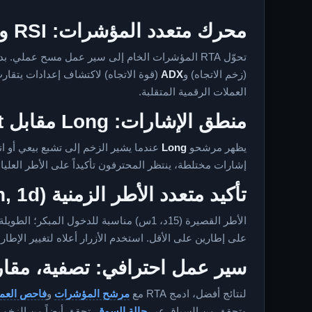
محرك متعدد المؤشرات: RSI وTSI وADX
تحوّل RTA المؤشرات الخام إلى سير عمل مسح عملي. بدلاً من إشارة منفردة، تجمع RTA
(زخم الاتجاه) و
ADX
(قوة الاتجاه) لاكتشاف إعدادات يتقار
العملات الرقمية المتقلبة.
منطق الإشارات: Long مقابل Short مقابل أنظمة مختلطة
يظهر مرشحو
Long
عندما يشير الزخم إلى تشبع بيعي أو
إشارات مختلطة، ينتظر المحترفون تأكيداً على الأطر العليا.
تأكيد متعدد الأطر الزمنية (15m, 1h, 4h, 1d)
على إطارين على الأقل. استخدم الأزرار أعلاه لتغيير الإطا
سير عمل احترافي: تصفية، مقار
لنتائج أفضل، ادمج RTA مع
مرشح المؤشرات
و
فاحص العمل
وتحقق من السياق عبر
حالة السوق
. تحقق أيضاً من الزخم