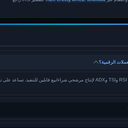
RTA هي طريقة تحليل فوري متعدد المؤشرات تجمع RSI وTSI وADX لإنتاج مرشحي شراء/بيع