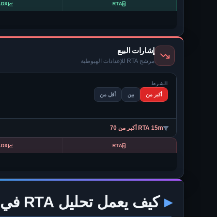
ADX
RTA
إشارات البيع
مرشح RTA للإعدادات الهبوطية
الشرط
أكبر من
بين
أقل من
RTA 15m أكبر من 70
ADX
RTA
كيف يعمل تحليل RTA في الوقت الفعلي