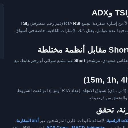
RSI
(قيم زخم متطرفة) و
TSI
ب فيها عدة عوامل. يقلل ذلك الإشارات الكاذبة، خاصة في أسواق
 انعكاس صعودي. مرشحو
Short
عند تشبع شرائي أو زخم هابط. مع
الأطر القصيرة (15د، 1س) مناسبة للدخول المبكر؛ الطويلة (4س، 1ي) لسياق الاتجاه. إعداد RTA أوثق إذا توافقت الشروط
ر والتحقق من فرضيتك.
نة، تحقق
ات الرقمية
، لإضافة تأكيدات. قارن المرشحين عبر
أداة المقارنة
،
 والنظام عبر
Ichimoku
,
MACD
و
ADX Cross
. لتفسير RSI، راجع