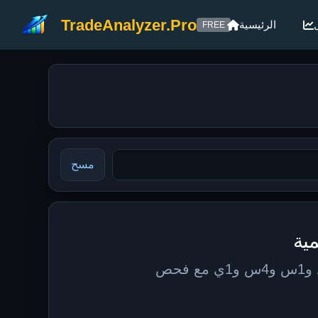
TradeAnalyzer.Pro
الرئيسية
FREE
مسح
تحليل RTA مباشر لتداول العملات الرقمية. تابع إشارات RSI وTSI وADX على 15د و1س و4س و1ي مع فحص