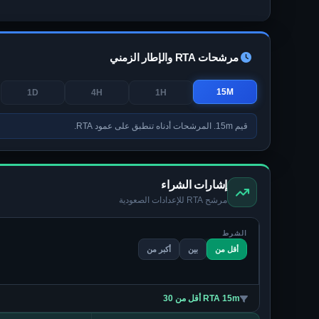
مرشحات RTA والإطار الزمني
15M
1D
4H
1H
قيم 15m. المرشحات أدناه تنطبق على عمود RTA.
إشارات الشراء
مرشح RTA للإعدادات الصعودية
الشرط
أقل من
بين
أكبر من
RTA 15m أقل من 30