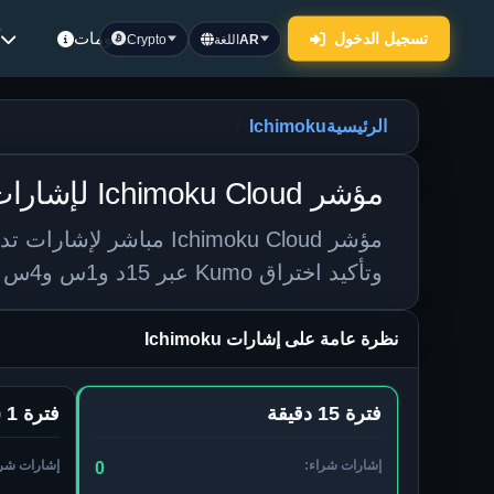
معلومات
أ
تسجيل الدخول
AR
اللغة
Crypto
الرئيسية
Ichimoku
مؤشر Ichimoku Cloud لإشارات تداول العملات الرقمية
مؤشر Ichimoku Cloud مب
وتأكيد اختراق Kumo عبر 15د و1س و4س واليومي.
نظرة عامة على إشارات Ichimoku
فترة 15 دقيقة
فترة 1 ساعة
إشارات شراء:
إشارات شرا
0