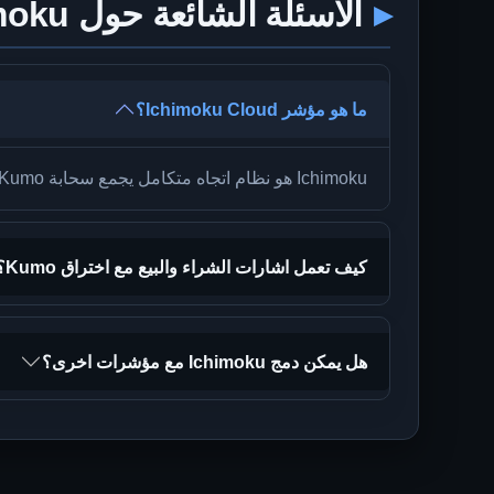
الاسئلة الشائعة حول Ichimoku
ما هو مؤشر Ichimoku Cloud؟
Ichimoku هو نظام اتجاه متكامل يجمع سحابة Kumo وخطي Tenkan/Kijun والمناطق المستقبلية لتقييم الاتجاه والزخم والدعم/المقاومة الديناميكيين.
كيف تعمل اشارات الشراء والبيع مع اختراق Kumo؟
هل يمكن دمج Ichimoku مع مؤشرات اخرى؟