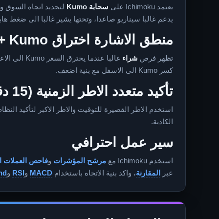
يعتمد Ichimoku على
سحابة Kumo
لتحديد اتجاه السوق وم
يدعم غالبا سيناريو صاعدا، وتحتها يشير غالبا الى ضغط هاب
منطق الاشارة اختراق Kumo + تقاطع Tenkan/Kijun
تظهر فرص
شراء
غالبا عندما يخترق السعر Kumo الى الاعلى مع تأكيد قوة Tenkan مقارنة بـ Kijun. وتظهر فرص
كسر Kumo الى الاسفل مع بنية اضعف.
تأكيد متعدد الاطر الزمنية (15 دقيقة، 1 ساعة، 4 ساعات، 1 يوم)
استخدم الاطر القصيرة للتوقيت والاطر الاكبر لتأكيد النظا
الكاذبة.
سير عمل احترافي
استخدم Ichimoku مع
مرشح المؤشرات
و
فاحص العملات ا
عبر
المقارنة
، واكد بنية الاتجاه باستخدام
MACD
و
RSI
و
nd