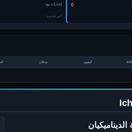
إشارات بيع:
0
-
آخر تحديث:
-
SP
كيجون
تينكان
ال
الديناميكيان