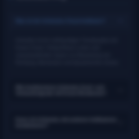
Was ist der Ichimoku-Cloud-Indikator?
Ichimoku ist ein vollstandiges Trendsystem mit
Kumo-Cloud, Tenkan/Kijun-Linien und
vorauslaufenden Spans zur Bewertung von
Richtung, Momentum und dynamischen Zonen.
Wie funktionieren Ichimoku Kauf- und
Verkaufssignale mit Kumo-Breakouts?
Kann ich Ichimoku mit anderen Indikatoren
kombinieren?