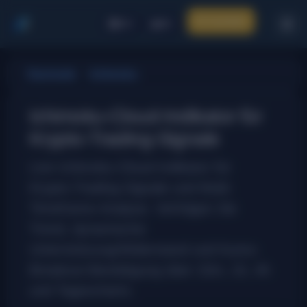
Anmelden
CR
DE
Startseite
Ichimoku
Ichimoku-Cloud-Indikator für
Krypto-Trading-Signale
Live Ichimoku-Cloud-Indikator für
Krypto-Trading-Signale und Multi-
Timeframe-Analyse. Verfolgen Sie
Trend, dynamische
Unterstützung/Widerstand und Kumo-
Breakout-Bestätigung über 15m, 1h, 4h
und Tagescharts.