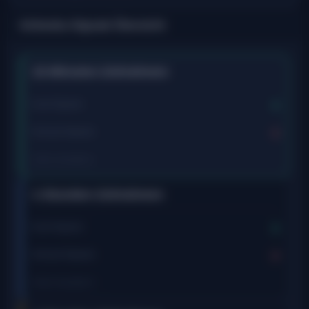
Ichimoku-Signale Übersicht
15-Minuten-Zeitrahmen
Kauf-Signale:
0
Verkauf-Signale:
0
Zuletzt aktualisiert:
-
1-Stunden-Zeitrahmen
Kauf-Signale:
0
Verkauf-Signale:
0
Zuletzt aktualisiert:
-