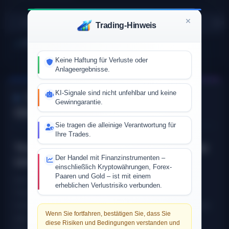
SYMBOL
SIGNAL
PREIS
TENKAN
KIJU
Trading-Hinweis
NOICHIMOKUSIGNALSAVAILABLE
Keine Haftung für Verluste oder
Anlageergebnisse.
KI-Signale sind nicht unfehlbar und keine
So funktioniert die Ichimoku
Gewinn­garantie.
Cloud
Sie tragen die alleinige Verantwortung für
Ihre Trades.
Trend Momentum und dynamische
Der Handel mit Finanzinstrumenten –
Unterstützung/Widerstand
einschließlich Kryptowährungen, Forex-
Paaren und Gold – ist mit einem
Die Ichimoku-Logik nutzt die
Kumo-Cloud
, um
erheblichen Verlustrisiko verbunden.
Trendrichtung und dynamische
Unterstützungs-/Widerstandsbereiche zu definieren. Kurse
Wenn Sie fortfahren, bestätigen Sie, dass Sie
über der Cloud zeigen oft ein stärkeres bullish Regime,
diese Risiken und Bedingungen verstanden und