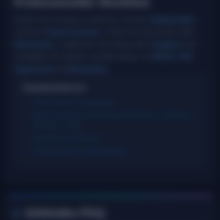
Professioneller Workflow
Nutzen Sie Ichimoku zusammen mit dem
Indikatorfilter
und dem
Krypto-Screener
. Prüfen Sie den Kontext über
Marktstatus
, vergleichen Sie Setups über
Vergleich
und
bestätigen Sie Struktur und Momentum mit
MACD
,
RSI
,
Supertrend
und
Momentum
.
Hauptfunktionen:
Kumo-Cloud-Trendanalyse
Multi-Timeframe-Screening (15 Minuten, 1 Stunde, 4
Stunden, 1 Tag)
Schnelle Symbolsuche
Professionelle Trading-Signale
Ichimoku FAQ