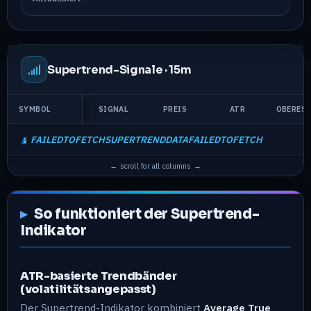
Supertrend-Signale ·
15m
SYMBOL
SIGNAL
PREIS
ATR
OBERES 
FAILEDTOFETCHSUPERTRENDDATAFAILEDTOFETCH
So funktioniert der Supertrend-
Indikator
ATR-basierte Trendbänder
(volatilitätsangepasst)
Der Supertrend-Indikator kombiniert
Average True