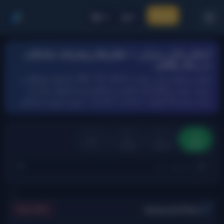
ورود
CR
FA
اسکنر بازار رمزارز — فیلترهای پیشرفته معاملاتی
در زمان واقعی
فیلتر و تحلیل بازار رمزارز با RSI، TSI، ADX، باندهای بولینگر و
بیشتر. همه سیگنال‌ها و مقادیر اندیکاتور هر ۵ دقیقه برای هر
نماد و بازه (۱۵دقیقه، ۱ساعت، ۴ساعت، ۱روز) به‌روز می‌شوند.
۱۵
۴
۱
۱ روز
دقیقه
ساعت
ساعت
Advanced Filters
Reset All