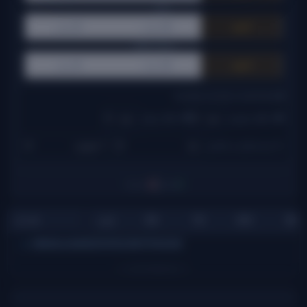
CCI:
⚪ همه
🟢 صعودی
🔴 نزولی
ADX Cross:
⚪ همه
🟢 صعودی
🔴 نزولی
🎚️ SCORE FILTER & SORTING
🟢 حداقل صعودی:
🔴 حداقل نزولی:
↕️ مرتب‌سازی بر اساس:
|
0
1
filtered
visible
BB
ADX
TSI
RSI
قیمت
▲
نماد
ERRORLOADINGDATAPLEASETRYAGAIN