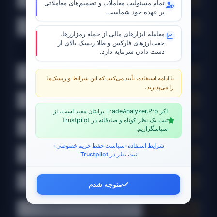
تمام مسئولیت معاملات و تصمیم‌های معاملاتی
بر عهده خود شماست.
ADX Strength:
⚪ همه
🔴 ضعیف
🟡 معمولی
🟢 قوی
معامله ابزارهای مالی از جمله رمزارزها،
جفت‌ارزهای فارکس و طلا ریسک بالای از
🎯 SIGNAL FILTERS
دست دادن سرمایه دارد.
Stoch:
⚪ همه
🟢 صعودی
🔴 نزولی
با ادامه استفاده، تأیید می‌کنید که این شرایط و ریسک‌ها
را می‌پذیرید.
BB:
⚪ همه
🟢 صعودی
🔴 نزولی
اگر TradeAnalyzer.Pro برایتان مفید است، از
MACD:
ثبت یک نظر کوتاه و صادقانه در Trustpilot
⚪ همه
🟢 صعودی
🔴 نزولی
سپاسگزاریم.
Momentum:
شرایط استفاده
•
سیاست حفظ حریم خصوصی
•
ثبت نظر در Trustpilot
⚪ همه
🟢 صعودی
🔴 نزولی
VWAP:
⚪ همه
🟢 صعودی
🔴 نزولی
متوجه شدم
Ichimoku:
⚪ همه
🟢 صعودی
🔴 نزولی