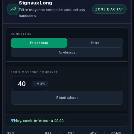
Signaux Long
ZONE D'ACHAT
Filtre moyenne combinée pour setups
haussiers
CONDITION
En dessous
Entre
Au-dessus
SEUIL MOYENNE COMBINÉE
MOY.
Réinitialiser
Moy. comb. inférieur à 40.00
SYM
RSI
TSI
ADX
COMB