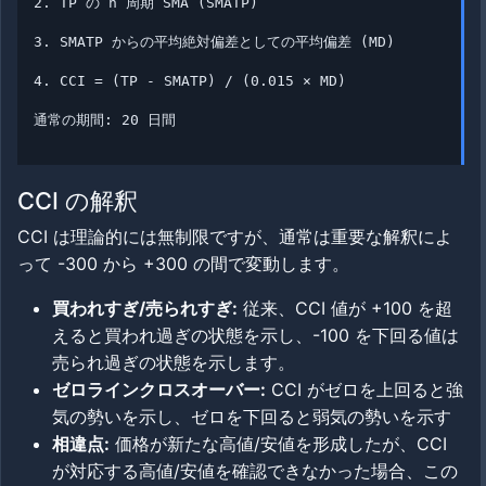
2. TP の n 周期 SMA (SMATP)
3. SMATP からの平均絶対偏差としての平均偏差 (MD)
4. CCI = (TP - SMATP) / (0.015 × MD)
通常の期間: 20 日間
CCI の解釈
CCI は理論的には無制限ですが、通常は重要な解釈によ
って -300 から +300 の間で変動します。
買われすぎ/売られすぎ:
従来、CCI 値が +100 を超
えると買われ過ぎの状態を示し、-100 を下回る値は
売られ過ぎの状態を示します。
ゼロラインクロスオーバー:
CCI がゼロを上回ると強
気の勢いを示し、ゼロを下回ると弱気の勢いを示す
相違点:
価格が新たな高値/安値を形成したが、CCI
が対応する高値/安値を確認できなかった場合、この