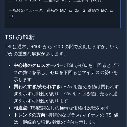
7. TSI = 100 × (二重平滑 PC / 二重平滑 |PC|)
一般的なパラメータ: 最初の EMA は 25、2 番目の EMA は
13
TSI の解釈
TSI は通常、+100 から -100 の間で変動しますが、いく
つかの重要な解釈があります。
中心線のクロスオーバー:
TSI がゼロを上回るとプラ
スの勢いを示し、ゼロを下回るとマイナスの勢いを
示します
買われすぎ/売られすぎ:
+25 を超える値は買われす
ぎを示す可能性があり、-25 を下回る値は売られ過
ぎを示す可能性があります
相違点:
TSI確認なしの極端な価格は反転を示す
トレンドの方向:
持続的なプラス/マイナスの TSI 値
は、継続的な強気/弱気の傾向を示します