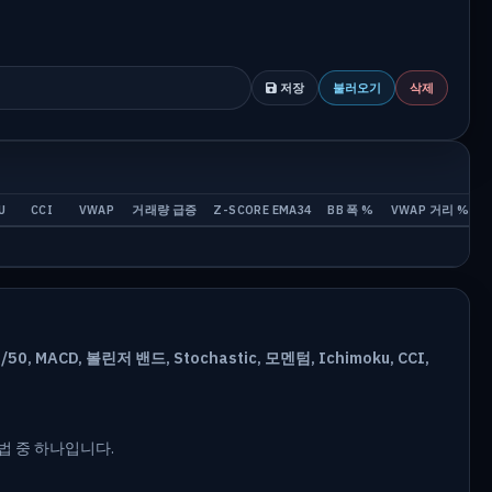
저장
불러오기
삭제
U
CCI
VWAP
거래량 급증
Z-SCORE EMA34
BB 폭 %
VWAP 거리 %
4/50, MACD, 볼린저 밴드, Stochastic, 모멘텀, Ichimoku, CCI,
법 중 하나입니다.