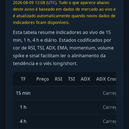
2026-08-09 12:08 (UTC). Tudo o que aparece abaixo
deste aviso é baseado em dados de mercado ao vivo e
é atualizado automaticamente quando novos dados de
indicadores ficam disponíveis.
Esta tabela resume indicadores ao vivo de 15
min, 1 h, 4 h e diário. Estados codificados por
cor de RSI, TSI, ADX, EMA, momentum, volume
spike e sinal facilitam ler o alinhamento da
tendência e o viés long/short.
TF
Preço
RSI
TSI
ADX
ADX Cross
S
15 min
Carregando
1 h
Carregando
4 h
Carregando