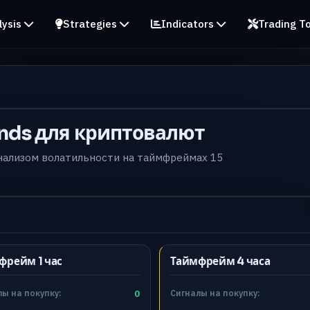
lysis
Strategies
Indicators
Trading To
ands для криптовалют
анализом волатильности на таймфреймах 15
фрейм 1 час
Таймфрейм 4 часа
ы на покупку:
0
Сигналы на покупку: