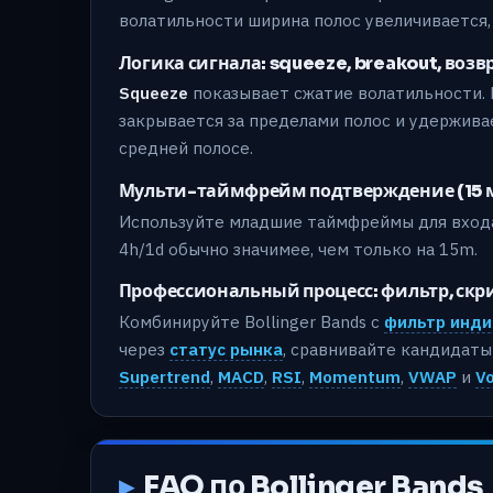
волатильности ширина полос увеличивается,
Логика сигнала: squeeze, breakout, возв
Squeeze
показывает сжатие волатильности
закрывается за пределами полос и удержива
средней полосе.
Мульти-таймфрейм подтверждение (15 мину
Используйте младшие таймфреймы для входа
4h/1d обычно значимее, чем только на 15m.
Профессиональный процесс: фильтр, скр
Комбинируйте Bollinger Bands с
фильтр инди
через
статус рынка
, сравнивайте кандидаты
Supertrend
,
MACD
,
RSI
,
Momentum
,
VWAP
и
V
FAQ по Bollinger Bands