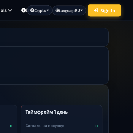
ols
Info
Sign In
Crypto
Language
RU
Таймфрейм 1 день
0
Сигналы на покупку:
0