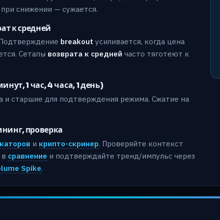
 при снижении — сужается.
рат к средней
. Подтверждение
breakout
усиливается, когда цена
ется. Сетапы
возврата к средней
часто тяготеют к
т, 1 час, 4 часа, 1 день)
 и старшие для подтверждения режима. Сжатие на
ининг, проверка
каторов
и
крипто-скринер
. Проверяйте контекст
 в
сравнение
и подтверждайте тренд/импульс через
olume Spike
.