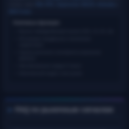
сетапы через
RSI
,
RTA
,
Supertrend
,
MACD
,
Ichimoku
и
ADX Cross
.
Ключевые функции:
Мульти-таймфреймовый анализ (15m, 1h, 4h, 1d)
Интеграция продвинутых технических
индикаторов
Оценка рыночного сентимента в реальном
времени
Автообновление каждые 5 минут
Комплексный индекс силы рынка
FAQ по рыночным сигналам