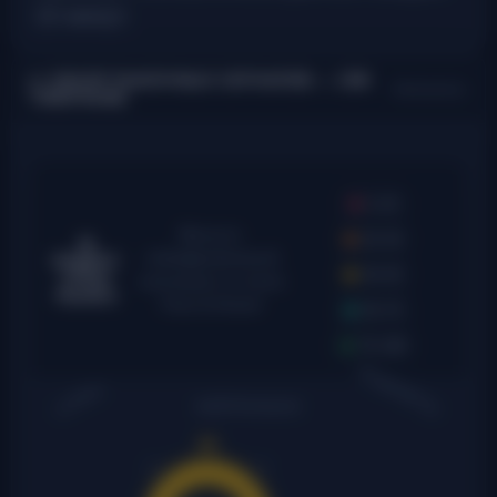
15 минут.
📈 ОБЗОР РЫНОЧНЫХ СИГНАЛОВ —
15M
Обновлено:
TIMEFRAME
0–25
Мульти-
25–45
📊
таймфреймовый
ИНДЕКС
45–55
СИЛЫ
сентимент в стиле
РЫНКА
Fear & Greed
55–75
75–100
ЖАДНОСТЬ
СТРАХ
НЕЙТРАЛЬНО