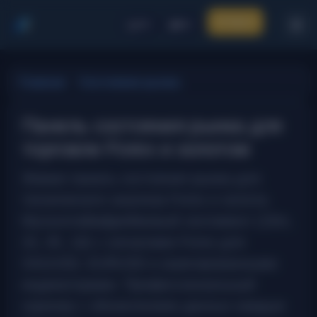
Sign In
FX
RU
Главная
Состояние рынка
Панель состояния рынка для
торговли Forex и золотом
Живая панель состояния рынка для
технического анализа Forex и золота.
Мультитаймфреймовый сентимент (15m,
1h, 4h, 1d) с сигналами Forex для
XAUUSD, EURUSD и агрегированными
индикаторами. Профессиональный
скринер с обновлением данных каждые