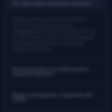
Что такое панель рыночных сигналов?
Панель рыночных сигналов объединяет
несколько индикаторов в мульти-
таймфреймовый обзор сентимента (15m, 1h,
4h, 1d). Помогает понять, бычий, медвежий
или нейтральный тренд, с пояснением
каждого компонента.
Как использовать состояние рынка в
реальной торговле?
Можно ли объединить с Supertrend, RSI
и RTA?