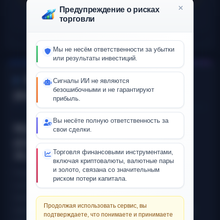
Предупреждение о рисках
Обновлено: только что (03:50 UTC on 07.08.2026)
торговли
Мы не несём ответственности за убытки
или результаты инвестиций.
Как работает панель
Сигналы ИИ не являются
безошибочными и не гарантируют
рыночных сигналов
прибыль.
Вы несёте полную ответственность за
Мульти-таймфреймовый
свои сделки.
рыночный сентимент (15m, 1h,
Торговля финансовыми инструментами,
4h, 1d)
включая криптовалюты, валютные пары
и золото, связана со значительным
Панель даёт мульти-таймфреймовый обзор
риском потери капитала.
сентимента: краткосрочный (15m), средний (1h),
промежуточный (4h) и долгосрочный (1d). Вместо
Продолжая использовать сервис, вы
одного индикатора агрегируются несколько сигналов
подтверждаете, что понимаете и принимаете