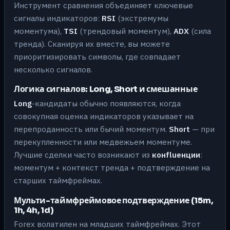
Инструмент сравнения объединяет ключевые
сигналы индикаторов:
RSI
(экстремумы
моментума),
TSI
(трендовый моментум),
ADX
(сила
тренда). Сканируя их вместе, вы можете
приоритизировать символы, где совпадает
несколько сигналов.
Логика сигналов: Long, Short и смешанные
Long
-кандидаты обычно появляются, когда
совокупная оценка индикаторов указывает на
перепроданность или бычий моментум.
Short
— при
перекупленности или медвежьем моментуме.
Лучшие сделки часто возникают из
конfluенции
:
моментум + контекст тренда + подтверждение на
старших таймфреймах.
Мульти-таймфреймовое подтверждение (15m,
1h, 4h, 1d)
Forex волатилен на младших таймфреймах. Этот