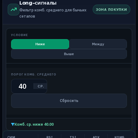
Long-сигналы
ЗОНА ПОКУПКИ
Фильтр комб. среднего для бычьих
сетапов
УСЛОВИЕ
Ниже
Между
Выше
ПОРОГ КОМБ. СРЕДНЕГО
СР.
Сбросить
Комб. ср. ниже 40.00
СИМ
RSI
TSI
ADX
КОМБ