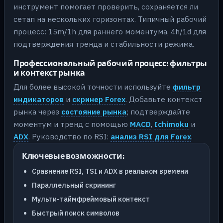
инструмент помогает проверить, сохраняется ли
сетап на нескольких горизонтах. Типичный рабочий
процесс: 15m/1h для раннего моментума, 4h/1d для
подтверждения тренда и стабильности режима.
Профессиональный рабочий процесс: фильтры
и контекст рынка
Для более высокой точности используйте
фильтр
индикаторов
и
скринер Forex
. Добавьте контекст
рынка через
состояние рынка
; подтверждайте
моментум и тренд с помощью
MACD
,
Ichimoku
и
ADX
. Руководство по RSI:
анализ RSI для Forex
.
Ключевые возможности:
Сравнение RSI, TSI и ADX в реальном времени
Параллельный скрининг
Мульти-таймфреймовый контекст
Быстрый поиск символов