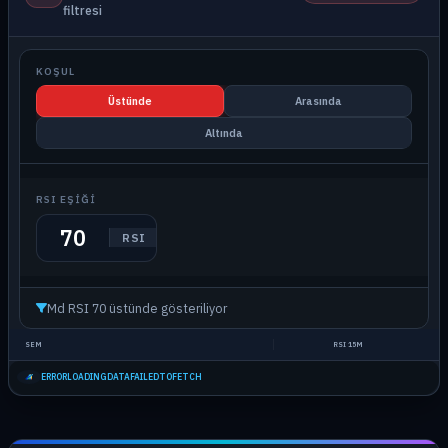
filtresi
KOŞUL
Üstünde
Arasında
Altında
RSI EŞIĞI
RSI
Md RSI 70 üstünde gösteriliyor
SEM
RSI 15M
ERRORLOADINGDATAFAILEDTOFETCH