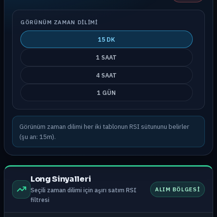
GÖRÜNÜM ZAMAN DILIMI
15 DK
1 SAAT
4 SAAT
1 GÜN
Görünüm zaman dilimi her iki tablonun RSI sütununu belirler
(şu an: 15m).
Long Sinyalleri
ALIM BÖLGESI
Seçili zaman dilimi için aşırı satım RSI
filtresi