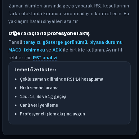
Zaman dilimleri arasında geçiş yaparak RSI koşullarının
farklı ufuklarda korunup korunmadığını kontrol edin. Bu
yaklaşım hatalı sinyalleri azaltır.
Diğer araçlarla profesyonel akış
Paneli
tarayıcı
,
gösterge görünümü
,
piyasa durumu
,
MACD
,
Ichimoku
ve
ADX
ile birlikte kullanın. Ayrıntılı
rehber için
RSI analizi
.
Temel özellikler:
Çoklu zaman diliminde RSI 14 hesaplama
Hızlı sembol arama
15d, 1s, 4s ve 1g geçişi
Canlı veri yenileme
Profesyonel işlem akışına uygun