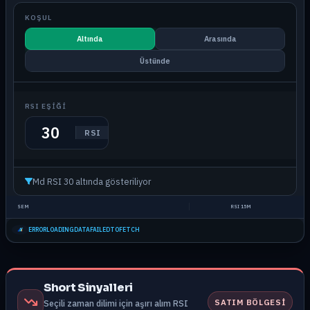
KOŞUL
Altında
Arasında
Üstünde
RSI EŞIĞI
RSI
Md RSI 30 altında gösteriliyor
SEM
RSI 15M
ERRORLOADINGDATAFAILEDTOFETCH
Short Sinyalleri
SATIM BÖLGESI
Seçili zaman dilimi için aşırı alım RSI