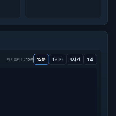
15분
1시간
4시간
1일
타임프레임:
15분